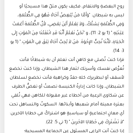
روح البغضةِ والانتقام، فكيف يكون مثلُ هذا مسيحيًا أو
ليس به شيطان: "وَأَمَّا مَنْ يُبْغِضُ أَخَاهُ فَهُوَ فِي الظُّلْمَةِ،
وَفِي الظُّلْمَةِ يَسْلُكُ، وَلاَ يَعْلَمُ أَيْنَ يَمْضِي، لأَنَّ الظُّلْمَةَ أَعْمَتْ
عَيْنَيْهِ." (1 يو 2: 11)، و "نَحْنُ نَعْلَمُ أَنَّنَا قَدِ انْتَقَلْنَا مِنَ الْمَوْتِ إِلَى
الْحَيَاةِ، لأَنَّنَا نُحِبُّ الإِخْوَةَ. مَنْ لاَ يُحِبَّ أَخَاهُ يَبْقَ فِي الْمَوْتِ." (1 يو
3: 14).
فإذا كنتَ تُصلي مع كاهنٍ أنت تعلم أن به شيطانًا فأنت
تُعرِّض نفسك وأسرتك لثمار هذا الشيطان، وإذا كنتَ تخضع
لأسقف أو لبطريرك كله حقدٌ وكراهية فأنت تخضع لسلطان
الشيطان، وإذا كانت إدارةُ الكنيسة تصمتُ أو تغضُّ الطرف
عن شكاوى الرعية من أخطاء غير مقبولة للكاهن فهي تُلقي
بعثرة مميتة أمام شعبها وأبنائها: السكوتُ والتساهل تحت
أي معانٍ اجتماعيةٍ أو سياسيةٍ هو اشتراكٌ في خطايا الآخرين:
"لاَ تَشْتَرِكْ فِي خَطَايَا الآخَرِينَ." (1 تي 5: 22).
إذا كنتَ أنت الراعي المسئول عن الجماعة المسيحية؛