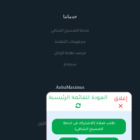
خدماتنا
خدمة المسيح الشافي
مجموعات التلمذة
مرصد نهاية الزمان
سيمنار
AnbaMaximus
العودة للقائمة الرئيسية
إغلاق
اتصل بنا
الراديو
طلب صلاة (الاشتراك فى خدمة
السيرة الذاتية للانبا مكسيموس الأول
المسيح الشافي)