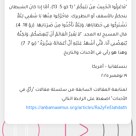
"فَاعْزِلُوا الْخَبِيثَ مِنْ بَيْنِكُمْ." (1 كو 5: 13)، أمّا إذا كانَ الشيطان
يتحكمُ بالأسقف أو البطريرك: فاخْرُجُوا مِنْهَا يَا شَعْبِي لِئَلاَّ
تَشْتَرِكُوا فِي خَطَايَاهَا، وَلِئَلاَّ تَأْخُذُوا مِنْ ضَرَبَاتِهَا. (رؤ 18: 4).
قال المسيح له المجد: "لاَ يَقْدِرُ الْعَالَمُ أَنْ يُبْغِضَكُمْ، وَلكِنَّهُ
يُبْغِضُنِي أَنَا، لأَنِّي أَشْهَدُ عَلَيْهِ أَنَّ أَعْمَالَهُ شِرِّيرَةٌ." (يو 7: 7).
وهذا هو رأيي في الأحداث والتاريخ.
بنسلفانيا – أمريكا
١٩ نوفمبر ٢٠٢٥
لمتابعة المقالات السابقة من سلسلة مقالات "رأيٌ في
الأحداث" اضغط على الرابط التالي:
https://anbamaximus.org/articles/Ra2yFeElahdath