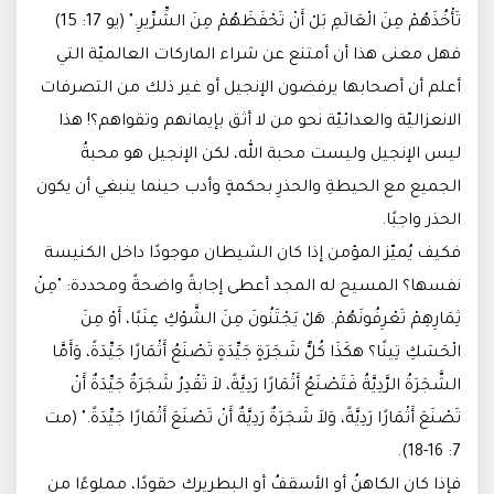
تَأْخُذَهُمْ مِنَ الْعَالَمِ بَلْ أَنْ تَحْفَظَهُمْ مِنَ الشِّرِّيرِ." (يو 17: 15)
فهل معنى هذا أن أمتنع عن شراء الماركات العالميّة التي
أعلم أن أصحابها يرفضون الإنجيل أو غير ذلك من التصرفات
الانعزاليّة والعدائيّة نحو من لا أثق بإيمانهم وتقواهم؟! هذا
ليس الإنجيل وليست محبة الله، لكن الإنجيل هو محبةُ
الجميع مع الحيطةِ والحذرِ بحكمةٍ وأدب حينما ينبغي أن يكون
الحذر واجبًا.
فكيف يُميّز المؤمن إذا كان الشيطان موجودًا داخل الكنيسة
نفسها؟ المسيح له المجد أعطى إجابةً واضحةً ومحددة: "مِنْ
ثِمَارِهِمْ تَعْرِفُونَهُمْ. هَلْ يَجْتَنُونَ مِنَ الشَّوْكِ عِنَبًا، أَوْ مِنَ
الْحَسَكِ تِينًا؟ هكَذَا كُلُّ شَجَرَةٍ جَيِّدَةٍ تَصْنَعُ أَثْمَارًا جَيِّدَةً، وَأَمَّا
الشَّجَرَةُ الرَّدِيَّةُ فَتَصْنَعُ أَثْمَارًا رَدِيَّةً، لاَ تَقْدِرُ شَجَرَةٌ جَيِّدَةٌ أَنْ
تَصْنَعَ أَثْمَارًا رَدِيَّةً، وَلاَ شَجَرَةٌ رَدِيَّةٌ أَنْ تَصْنَعَ أَثْمَارًا جَيِّدَةً." (مت
7: 16-18).
فإذا كان الكاهنُ أو الأسقفُ أو البطريرك حقودًا، مملوءًا من