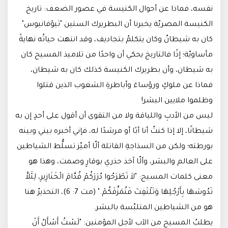
نفسه، فماذا عن أحوال الكنيسة في عصور الضعف: تاريخ
الكنيسة المصريّة يخبرنا أن البطريرك الستين "ثيؤفانيوس"
كان به شيطانٌ وكان يتكلمُ بتجاديف، وقد انتهت حياتُه نهايةً
مأساويّة؛ إذًا فالتاريخ يحكي أن واحدًا من تلاميذ المسيح كان
به شيطان، وأن بطريرك الكنيسة كذلك كان به شيطان،
فماذا عن ملوكٍ ورؤساءَ وأباطرةِ الشعوب الذين قتلوا
وظلموا ملايين البشر!
ليس من الأدبِ واللياقة ولا من التقوى أن أقول على أحدٍ إن به
شيطانًا، إلا إذا كنتُ أنا أبًا أو مرشدًا له، فإني أخبره بيني وبينه
بورطته؛ ولكن من السذاجةِ القاتلة ألّا أميّز تسلُّط الشياطين
على العالم والبشر، وألّا آخذ حذري بوقارٍ وصمت، وهذا هو
معنى كلمات المسيح: "لاَ تَطْرَحُوا دُرَرَكُمْ قُدَّامَ الْخَنَازِيرِ، لِئَلاَّ
تَدُوسَهَا بِأَرْجُلِهَا وَتَلْتَفِتَ فَتُمَزِّقَكُمْ." (مت 7: 6)، التحذيرُ هنا
هو من الشياطين المتلبّسة بالبشر.
يطلبُ المسيح من الآب لأجل المؤمنين: "لَسْتُ أَسْأَلُ أَنْ