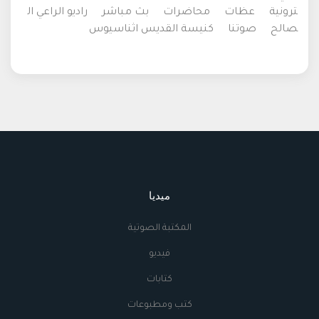
ترونية
عظات
محاضرات
بث مباشر
راديو الراعي ال
صالح
صوتنا
كنيسة القديس اثناسيوس
ميديا
المكتبة الصوتية
فيديو
كتابات
كتب ومطبوعات