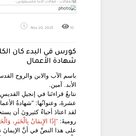
المقالات - مقالات الانبا مكسيموس -
Nov 20, 2025
10
كورس في البدء كان الكلم
شهادة الأعمال
باسم الآب والابن والروح القدس
الأبد. آمين.
نتابعُ قراءتَنا في إنجيلِ القديسِ
عشرةَ، وعنوانُها: "شهادةُ الأعما
لقد اعتادَ أحباءٌ كثيرونَ أن يستخ
روميةَ:
"إِذًا الإِيمَانُ بِالْخَبَرِ، وَالْخَبَ
على هذا النصِّ في أنَّ الإيمانَ نتي