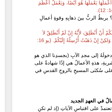
عْمَلُهَا يَعْمَلُهَا هُوَ أَيْضًا، وَيَعْمَلُ أَعْظَمَ
ربطُ الربُّ بينَ ذهابِهِ وقوةِ أعمالِ
كُمْ أَنْ أَنْطَلِقَ، لأَنَّهُ إِنْ لَمْ أَنْطَلِقْ لاَ
وَلكِنْ إِنْ ذَهَبْتُ أُرْسِلُهُ إِلَيْكُمْ. (يو 16:
ودخولَهُ إلى مجدِ الآبِ (بجسدِنا الذي هو
شريةِ، هذهِ الأعمالُ هي إذًا شهادةٌ على
على سُكنَى المسيحِ بالروحِ القدسِ في
الُ في العهدِ الجديد
 تعتمدْ على اقتباسِ الآياتِ (إذ لم تكنِ