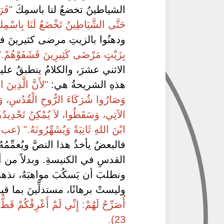
الشياطينُ تخضعُ لنا باسمِكَ
"فَرَ
حَتَّى الشَّيَاطِينُ تَخْضَعُ لَنَا بِاسْمِكَ!»"
ودهنُوا بالزيتِ مرضى كثيرينَ فش
بِزَيْتٍ مَرْضَى كَثِيرِينَ فَشَفَوْهُمْ." (م
الاثني عشرَ، والكلامُ ينطبقُ عليهِ
هذهِ الشريحةُ هي:
"لأَنَّ الَّذِينَ ا
وَصَارُوا شُرَكَاءَ الرُّوحِ الْقُدُسِ، وَذَ
الآتِي، وَسَقَطُوا، لاَ يُمْكِنُ تَجْدِيدُهُمْ 
ابْنَ اللهِ ثَانِيَةً وَيُشَهِّرُونَهُ." (عب 6: 4-6).
فالبعضُ يأخذُ هذا النصَّ ويُعمِّمُ
القدسِ في الكنيسةِ. وبدلاً من أن
ونطلبَ أن يَسكُبَ مواهبَهُ، نذهب
وليستْ برهانًا، مستدلِّينَ بما ق
23).