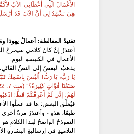
الأَعْمَالَ الَّتِي أَعْطَانِي الآبُ لأُكَمِّلَهَ
هِيَ تَشْهَدُ لِي أَنَّ الآبَ قَدْ أَرْسَلَنِي."
تفنيدُ المغالطة: أعمالُ يهوذا 
أعتذرُ إنْ كانَ كلامي سيجرحُ البع
الأعمالِ في الكنيسةِ اليوم.
يذهبُ البعضُ إلى النصِّ القائلِ:
يَا رَبُّ، يَا رَبُّ! أَلَيْسَ بِاسْمِكَ تَنَب
صَنَعْنَا قُوَّاتٍ كَثِيرَةً؟" (مت 7: 22)
لَهُمْ: إِنِّي لَمْ أَعْرِفْكُمْ قَطُّ! اذْهَبُو
فيُعلِّق البعض: ها قد عملُوا الأع
طبعًا، هذهِ - وأعتذرُ مرةً أخرى 
النموذجُ الواضحُ لهذا الكلامِ 
التلاميذِ في إرساليةِ البشارةِ ا