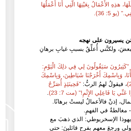
ا، هذِهِ الأَعْمَالُ بِعَيْنِهَا الَّتِي أَنَا أَعْمَلُهَا
 (يو 5: 36).
ومَن يسيرون على نهجه
ضَ، ولكنَّني أُعلِّقُ بسببِ غيابِ برهانِ
"كَثِيرُونَ سَيَقُولُونَ لِي فِي ذلِكَ الْيَوْمِ:
َّأْنَا، وَبِاسْمِكَ أَخْرَجْنَا شَيَاطِينَ، وَبِاسْمِكَ
، فيقولُ لهمُ الربُّ:
"فَحِينَئِذٍ أُصَرِّحُ
ا عَنِّي يَا فَاعِلِي الإِثْمِ!" (مت 7: 23)
.
مال، إذنْ فالأعمالُ ليستْ برهانًا.
- مغالطةٌ في الفهمِ.
هو يهوذا الإسخريوطي: الذي ذهبَ مع
لأولى ورجعَ معهم بفرحٍ قائلينَ: حتى