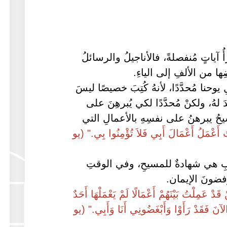
قرأُ آياتٍ مُنفصلةً، فالأناجيلُ والرسائلُ
ها من الألفِ إلى الياءِ.
وحنا مُحدَّدًا، لأنهُ كُتِبَ خصيصًا ليسَ
هُ، ولكنْ مُحدَّدًا لكي يُبرهِنَ على
يحُ يبرهنُ على نفسِهِ بالأعمالِ التي
أَعْمَلُ أَعْمَالَ أَبِي فَلاَ تُؤْمِنُوا بِي." (يو
آبِ هي شهادةٌ للمسيحِ، وفي الوقتِ
فضونَ الإيمان.
 قَدْ عَمِلْتُ بَيْنَهُمْ أَعْمَالًا لَمْ يَعْمَلْهَا أَحَدٌ
 الآنَ فَقَدْ رَأَوْا وَأَبْغَضُونِي أَنَا وَأَبِي." (يو