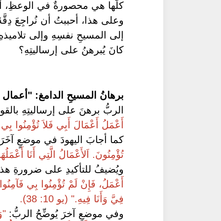
كلَّها هي محصورةٌ في الوعظِ، أي
وعلى هذا، أحببتُ أن نُراجِعَ دِقّ
إلى المسيحِ نفسِهِ وإلى تلاميذهِ
كانَ يُبرهنُ على إرساليتِهِ؟
برهانُ المسيحِ الدامغ: "أعمال 
الربُّ برهنَ على إرساليتِهِ بالقولِ،
أَعْمَلُ أَعْمَالَ أَبِي فَلاَ تُؤْمِنُوا بِي." (يو
كما أجابَ اليهودَ في موضعٍ آخَرَ
تُؤْمِنُونَ. اَلأَعْمَالُ الَّتِي أَنَا أَعْمَلُهَ
ويُضيفُ للتأكيدِ على ضرورةِ هذه
أَعْمَلُ، فَإِنْ لَمْ تُؤْمِنُوا بِي فَآمِنُوا 
فِيَّ وَأَنَا فِيهِ." (يو 10: 38).
وفي موضعٍ آخرَ يُوضِّحُ الربُّ:
"وَ