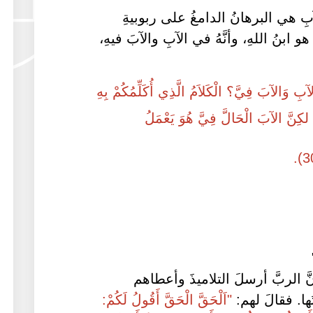
بِ هي البرهانُ الدامغُ على ربوبيةِ
ابنُ اللهِ، وأنَّهُ في الآبِ والآبَ فيهِ،
بِ وَالآبَ فِيَّ؟ الْكَلاَمُ الَّذِي أُكَلِّمُكُمْ بِهِ
لكِنَّ الآبَ الْحَالَّ فِيَّ هُوَ يَعْمَلُ
َّ الربَّ أرسلَ التلاميذَ وأعطاهم
ها. فقالَ لهم:
"اَلْحَقَّ الْحَقَّ أَقُولُ لَكُمْ: