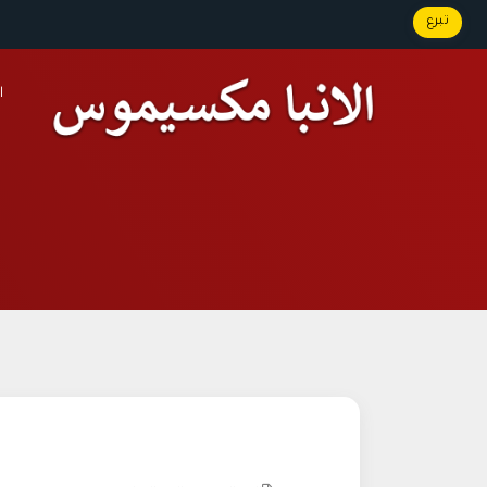
تبرع
ا