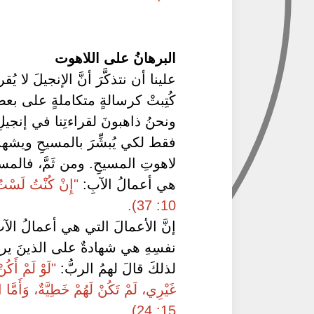
البرهانُ على اللاهوت
علينا أن نتذكَّرَ أنَّ الإنجيلَ لا يُ
كُتِبتْ كرسالةٍ متكاملةٍ على بعضِ
ونحنُ ذاهبونَ لقراءتِنا في إنجيلِ ي
فقط لكي يُبشِّرَ بالمسيحِ ويشهدَ ل
لاهوتِ المسيحِ. ومن ثَمَّ، فالمس
هي أعمالُ الآبِ:
"إِنْ كُنْتُ لَسْتُ 
10: 37).
إنَّ الأعمالَ التي هي أعمالُ ال
نفسِهِ هي شهادةٌ على الذينَ ير
لذلكَ قالَ لهمُ الربُّ:
"لَوْ لَمْ أَكُنْ
غَيْرِي، لَمْ تَكُنْ لَهُمْ خَطِيَّةٌ، وَأَمَّا
15: 24).