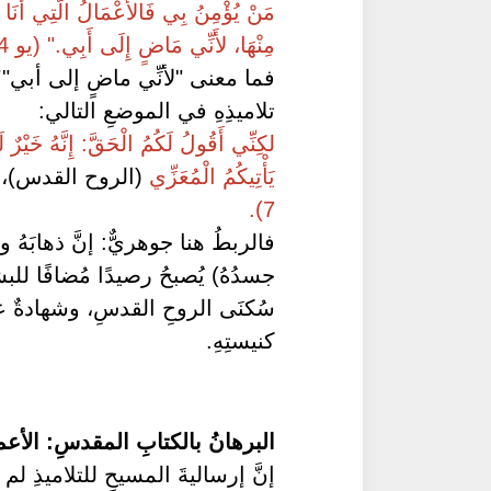
مَنْ يُؤْمِنُ بِي فَالأَعْمَالُ الَّتِي أَنَا أَ
مِنْهَا، لأَنِّي مَاضٍ إِلَى أَبِي." (يو 14: 12).
فما معنى "لأنِّي ماضٍ إلى أبي"؟ ي
تلاميذِهِ في الموضعِ التالي:
لكِنِّي أَقُولُ لَكُمُ الْحَقَّ: إِنَّهُ خَيْرٌ لَ
يَأْتِيكُمُ الْمُعَزِّي
(الروح القدس)،
7).
فالربطُ هنا جوهريٌّ: إنَّ ذهابَهُ 
جسدُهُ) يُصبحُ رصيدًا مُضافًا للب
سُكنَى الروحِ القدسِ، وشهادةٌ 
كنيستِهِ.
البرهانُ بالكتابِ المقدسِ: الأعم
إنَّ إرساليةَ المسيحِ للتلاميذِ لم