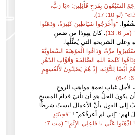
جَعَ السَّبْعُونَ بِفَرَحٍ قَائِلِينَ: «يَا رَبُّ،
 (لو 10: 17).
ُفُوا.
"وَأَخْرَجُوا شَيَاطِينَ كَثِيرَةً، وَدَهَنُوا
ر 6: 13)
. كانَ يهوذا من ضمنِ
 وعلى الشريحةِ التي يُمثِّلُها.
سْتُنِيرُوا مَرَّةً، وَذَاقُوا الْمَوْهِبَةَ السَّمَاوِيَّةَ
اقُوا كَلِمَةَ اللهِ الصَّالِحَةَ وَقُوَّاتِ الدَّهْرِ
أَيْضًا لِلتَّوْبَةِ، إِذْ هُمْ يَصْلِبُونَ لأَنْفُسِهِمِ
هُ، لأجلِ غيابِ نعمةِ مواهبِ الروحِ
 يكونَ الحلُّ هو أن نأتيَ قدامَ المسيحِ
ُ إلى القولِ بأنَّ الأعمالَ ليستْ شرطًا
يلَ لهم: "إني لم أعرفْكم".!
"فَحِينَئِذٍ
أُصَرِّحُ لَهُمْ: إِنِّي لَمْ أَعْرِفْكُمْ قَطُّ! اذْهَبُوا عَنِّي يَا فَاعِلِي الإِثْمِ!" (مت 7: