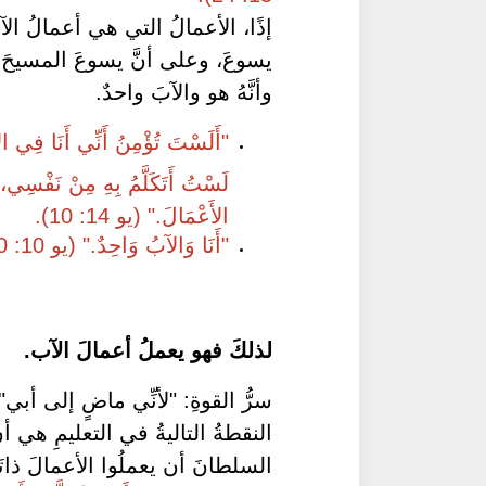
إذًا، الأعمالُ التي هي أعمالُ الآ
يسوعَ، وعلى أنَّ يسوعَ المسيحَ هو 
وأنَّهُ هو والآبَ واحدٌ.
"أَلَسْتَ تُؤْمِنُ أَنِّي أَنَا فِي الآ
لَسْتُ أَتَكَلَّمُ بِهِ مِنْ نَفْسِي، 
الأَعْمَالَ." (يو 14: 10).
"أَنَا وَالآبُ وَاحِدٌ." (يو 10: 30).
لذلكَ فهو يعملُ أعمالَ الآب.
سرُّ القوةِ: "لأنِّي ماضٍ إلى أبي"
النقطةُ التاليةُ في التعليمِ هي أن
السلطانَ أن يعملُوا الأعمالَ ذاتَ