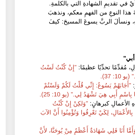
ْ في تقديمِ الشهادةِ التي بالكلمةِ.
َةَ هذا النوعِ من الفهمِ معكم، ونذهبَ
، ونسألَ الربَّ يسوعَ المسيحَ: كيفَ
أبي"
 مُقدِّمًا تحدِّيًا عظيمًا:
"إِنْ كُنْتُ لَسْتُ
 10: 37).
:
"أَجَابَهُمْ يَسُوعُ: إِنِّي قُلْتُ لَكُمْ وَلَسْتُمْ
ا بِاسْمِ أَبِي هِيَ تَشْهَدُ لِي." (يو 10: 25).
ِ الأعمالِ كبرهانٍ:
"وَلكِنْ إِنْ كُنْتُ
بِالأَعْمَالِ، لِكَيْ تَعْرِفُوا وَتُؤْمِنُوا أَنَّ الآبَ
أَمَّا أَنَا فَلِي شَهَادَةٌ أَعْظَمُ مِنْ يُوحَنَّا، لأَنَّ