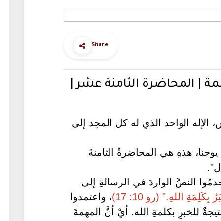
Share
ة | المحاضرة الثامنة عشر |
، الإله الواحد الذي له كل المجد إلى
 يوحنا، هذهِ هي المحاضرةُ الثامنةَ
ل".
دمُوا النصَّ الواردَ في الرسالةِ إلى
رُ بِكَلِمَةِ اللهِ." (رو 10: 17)
، واعتمدوا
جةٌ للخبرِ بكلمةِ الله. أيْ أنَّ المهمةَ