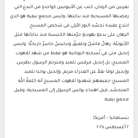
بقرنين من الزمان، كتب عن الأبيونيين كواحدةٍ من البدع التي
رفضتها المسيحية منذ بدايتها، وليس مجمع نيقية هو الذي
ابتدع عقيدة تجسّد النور الأزلي في شخص المسيح.
الرهان على بدعةٍ يهوديةٍ حرّمتها الكنيسة منذ بداياتها مثل
الأبْيونيّة: رهانٌ فاشلٌ وتلفيقٌ وتدليسٌ خاسرٌ تاريخيًّا. وليس
إنجيل متى في نُسختهِ اليونانية هو فقط من شهد للاهوت
المسيح، بل إنجيل مرقس تلميذ ومترجم الرسول بطرس،
وإنجيل لوقا نقلاً عن العذراء مريم، وإنجيل يوحنا تلميذ
المسيح؛ جميعهم شهدوا للاهوت المسيح أنه كلمةُ الله
المتجسّد، قبل اهتداء بولس الرسول إلى المسيحية، وقبل
مجمع نيقية.
بنسلفانيا – أمريكا
٢ أغسطس ٢٠٢٥