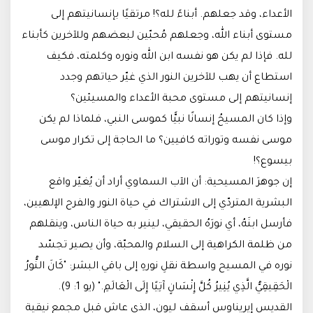
الأعداء، وقد جعلهم. أبناءً لله؟! مرتقيًا بإنسانيتهم إلى
مستوى أبناء الله، وجعلهم مُحبّين لبعضهم وللآخرين كأبناء
لله. فإذا لم يكن هو نفسه ابن الله ونوره وكلمته، فكيف
استطاع أن يهب للآخرين النور الذي غيّر حياتهم وجدد
إنسانيتهم إلى مستوى محبة الأعداء والمسيئين؟
وإذا كان المسيحُ إنسانًا نبيًّا كموسى النبي، فلماذا لم يكن
موسى نفسه وتوراته كافيين؟ ما الحاجة إلى تكرار موسى
بيسوع؟!
إن جوهرَ المسيحية: أن الآب السماوي أراد أن يُغيّر واقع
البشرية المتردّي إلى الاشتراك في حياة النور والفرح الإلهيين،
فأرسل ابنَهُ، أي نورَهُ الحقيقي، لينير به حياة الناس، وينقلهم
من ظلمة الكراهية إلى السلام والمحبّة، وأن يصير تجسّد
نوره في المسيح واسطة نقلِ نورهِ إلى باقي البشر: "كَانَ النُّورُ
الْحَقِيقِيُّ الَّذِي يُنِيرُ كُلَّ إِنْسَانٍ آتِيًا إِلَى الْعَالَمِ." (يو 1: 9).
القديس إيريناوس أسقف ليون، الذي عاش قبل مجمع نيقية