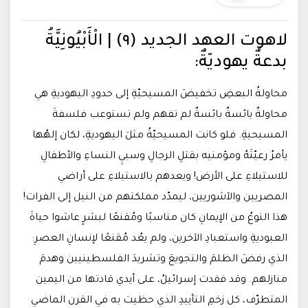
لاهوت العهد الجديد (٩) | الْأَبْيُونِيَّةُ
بدعةٌ يهوديّةٌ:
محاولةُ البعضِ تخفيضَ المسيحيّةِ إلى حدودِ اليهوديةِ هي
محاولةٌ يائسةٌ بائسةٌ لم تفهم ولم تستوعب فلسفةَ
المسيحيةِ. فلو كانت المسيحيّةُ مثلَ اليهوديةِ، لكان إلهُها
يأمرُ رعيّتَهُ ومؤمنيه بقتلِ الرجالِ وسبيِ النساءِ والأطفالِ
للاستيلاءِ على الأرض! ويعدهم بالاستيلاءِ على أراضي
المصريين والآشوريين، ليمدّد مملكتهم من النيل إلى الفرات!
هذا النوعُ من الإيمانِ كان مناسبًا ومُقنعًا لبشرٍ عاشوا حياةَ
العبوديةِ واستعبادِ الآخرين، ولم يعُد مُقنعًا لإنسانِ العصرِ:
الذي رفضَ الظلمَ والتجويعَ وتشريدَ الفلسطينيين وهدمَ
منازلهم. وقد فقدت إسرائيلُ، على أيدي قادتها من اليمين
المتطرّف، كل زخمِ التأييدِ الذي حظيت به في القرن الماضي