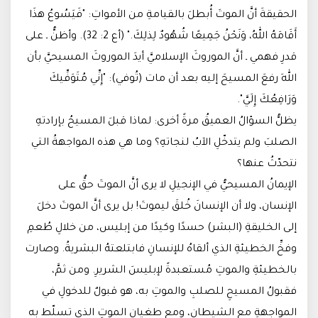
الحقيقةَ أنَّ الموتَ أُبطلَ بالقيامةِ من الأمواتِ: "فَيَسُوعُ هذَا
أَقَامَهُ اللهُ، وَنَحْنُ جَمِيعًا شُهُودٌ لِذلِكَ." (أع 2: 32). وأظنُّ ـ على
قدرِ فهمي ـ أنَّ الموروثَ الإسلاميَّ أيدَ الموروثَ المسيحيَّ بأن
اللهَ رفعَ المسيحَ إليه بعد أن مات (تُوفي): "إِنِّي مُتَوَفِّيكَ
وَرَافِعُكَ إِلَيَّ".
يظلُّ السؤالُ العميقُ مرةً أخرى: لماذا قبلَ المسيحُ بإرادتهِ
الصلبَ ولم يتدخّلِ الآبُ لنجاتهِ؟ وما هي هذه المواجهةُ التي
نتحدّثُ عنها؟
الإيمانُ المسيحيُّ في الإنجيلِ لا يرى أنَّ الموتَ حقٌّ على
الإنسان، ولا أن الإنسانَ خُلقَ ليموتَ! بل يرى أنَّ الموتَ دخلَ
إلى الخليقةِ (البشر) حسدًا وكيدًا من إبليس، من خلالِ طُعمِ
وفخِّ الخطيئةِ الذي ألقاهُ للإنسانِ فابتلعتهُ البشريةُ. وصارت
بالخطيئةِ والموتِ مُستعبدةً لإبليسَ الشريرِ. ومن ثمَّ،
فقبولُ المسيحِ للصلبِ والموتِ به، هو قبولٌ للدخولِ في
المواجهةِ مع الشيطانِ، ومع طغيانِ الموتِ الذي تسلّط به