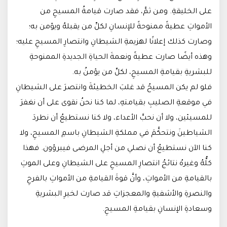
على الخليقةِ. ومن ثمَّ، فقد صارت قيامةُ المسيحِ من
الأمواتِ عطيةً ممنوحةً للإنسانِ لكلِّ من يقبلهُ ويؤمن به؛
وصارت كذلك إعلانًا لهزيمةِ الشيطانِ وانتصارِ المسيحِ عليه؛
وهذه أيضًا صارت عطيةً ونعمةَ الحياةِ الجديدةِ الممنوحةِ
للبشريةِ بقيامةِ المسيحِ، لكلِّ من يؤمنُ به.
فلو لم يكن المسيحُ قد غلبَ الخطيئةَ وانتصرَ على الشيطانِ
في موقعةِ الصليبِ بقيامتهِ، لما كنا نحنُ نقوى على أن نغفرَ
للمسيئين، ولا أن نحبَّ الأعداء، ولا كنا نستطيعُ أن نطردَ
الشياطينَ ونتحكَّمَ في مملكةِ الشيطانِ باسمِ المسيحِ، ولا
كنا الآن نستطيعُ أن نصلي من أجلِ المرضى فيبرؤون. فهذا
كلُّهُ وغيرهُ نتائجُ انتصارِ المسيحِ على الشيطانِ وعلى الموتِ
بالقيامةِ من الأمواتِ، وأنَّ قوةَ القيامةِ من الأمواتِ بالفرحِ
والنصرةِ والأشفيةِ والمعجزاتِ قد صارت لخيرِ البشريةِ
وسعادةِ الإنسانِ بقيامةِ المسيحِ.