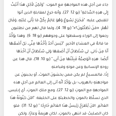
جاء من أجلِ هذه المواجهةِ مع الموت: "وَلَكِنْ لأَجْلِ هذَا أَتَيْتُ
إِلَى هذِهِ السَّاعَةِ" (يو 12: 27)، وأنه خرجَ لمقابلةِ الذين أتوا
للقبضِ عليه: "فَخَرَجَ يَسُوعُ وَهُوَ عَالِمٌ بِكُلِّ مَا يَأْتِي عَلَيْهِ، وَقَالَ
لَهُمْ: «مَنْ تَطْلُبُونَ؟»" (يو 18: 4)، ولما قال لهم من تطلبون
رجعوا إلى الوراء وسقطوا على وجوههم (يو 18: 6). وهذا يؤكِّدُ
ما قالهُ في العشاءِ الأخيرِ: "لَيْسَ أَحَدٌ يَأْخُذُهَا مِنِّي، بَلْ أَضَعُهَا
أَنَا مِنْ ذَاتِي. لِي سُلْطَانٌ أَنْ أَضَعَهَا وَلِي سُلْطَانٌ أَنْ آخُذَهَا
أَيْضًا. هذِهِ الْوَصِيَّةُ قَبِلْتُهَا مِنْ أَبِي." (يو 10: 18)، قال هذا عن
روحهِ الإنسانيةِ وعن موتهِ وقيامتهِ.
إذًا، فالمسيحُ لم يكن ممن يخشونَ الموتَ، أو يجبنونَ عن
مواجهتهِ بالهروب؛ بل يؤكّدُ أنّه أتى إلى العالمِ من أجلِ هذه
المواجهةِ مع الموتِ (يو 12: 27)، ومع ملكِ الموتِ، أي إبليس،
الذي تسلّطَ بالموتِ والخطيئةِ على الخليقة: "الآنَ دَيْنُونَةُ هذَا
العَالَمِ. الآنَ يُطْرَحُ رَئِيسُ هذَا العَالَمِ خَارِجًا." (يو 12: 31). فلو
كان الصليبُ قد انتهى بالموتِ، لكان هزيمةً وعارًا، ولكن