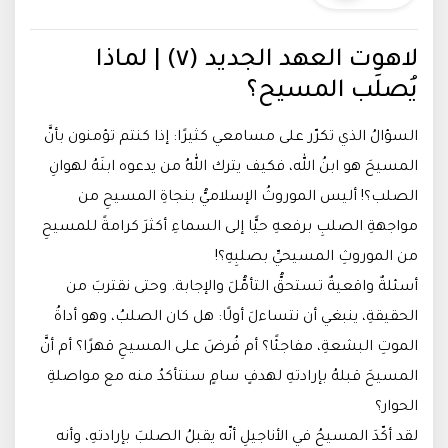
لاهوت العهد الجديد (٧) | لماذا
يُصلَب المسيح؟
السؤالُ الذي تكرّر على مسامعي كثيرًا: إذا كنتم تؤمنون بأنَّ
المسيحَ هو ابنُ الله، فكيف يترك اللهُ من يدعوه ابنَهُ لهوانِ
الصلب؟! أليس الموروثُ الإسلاميُّ بنجاةِ المسيحِ من
مواجهةِ الصلبِ برفعهِ حيًّا إلى السماءِ أكثرَ كرامةً للمسيحِ
من الموروثِ المسيحيِّ بصلبِهِ؟!
أسئلةٌ واقعيةٌ تستحقُّ التأمُّلَ والإجابة. وحتى نقتربَ من
الحقيقةِ، ينبغي أن نتساءلَ أولًا: هل كان الصلبُ، وهو أداةُ
الموتِ البشعةِ، مفاجئًا؟ أم فُرضَ على المسيحِ قهرًا؟ أم أنَّ
المسيحَ قبلهُ بإرادتهِ لهدفٍ سامٍ سنتأكدُ منه مع مواصلةِ
الحوار؟
لقد أكّدَ المسيحُ في الأناجيلِ أنّه يقبلُ الصلبَ بإرادتهِ، وأنه