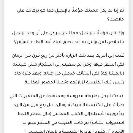
ثم إذا لم يكن محدثك مؤمنًا بالإنجيل فما هو برهانك على
خلاصك؟
وإذا كان مؤمنًا بالإنجيل؛ فما الذي يبرهن على أن وعد الإنجيل
بالخلاص لمن يؤمن به، قد تحقق فيك أيها الخادم المؤمن!
عُدت إلى أمريكا بعد تلك الزيارة بأكثر من ربع قرن من الزمان
لكي أستقر فيها؛ ومن ثم سعيت إلى استئجار مبني كنيسة
(بالمشاركة) لكي أستأنف خدمتي من خلاله؛ وبعد فترة جاء
رئيس تلك الكنيسة لزيارتهم ودُعينا لحضور المقابلة.
تحدث الرجل بطريقة مدروسة وممنهجة عن المتغيرات التي
طرأت على الكنيسة الأمريكية وقال: قبل ربع قرن من الآن؛
بدأ توجيه الأسئلة إلى الكتاب المقدس (قال بحصر اللفظ
استجواب الكتاب) ثم كانت النتيجة في العشر سنوات
الأخيرة أن كثيرين غادروا الكنيسة والإيمان المسيحي!