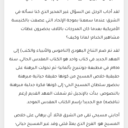
لقد أجاب الرجل عن السؤال غير المحير الذي كنا نسأله في
الشرق؛ عندما سمعنا بموجة الإلحاد التي عصفت بالكنيسة
الأمريكية بعدما كان المدرجات بالآلاف يحضرون عظات
مشاهير الخدام؛ لماذا وكيف؟
لقد تم ضم التناخ اليهودي (الناموس والأنبياء والكتب) إلى
العهد الجديد في كتاب واحد هو الكتاب المقدس الحالي، سنة
١٤٥٥م في مطبعة جوتنبرج بألمانيا؛ ثم تحولت البرهنة على
حقيقية خلاص المسيح من كونها حقيقة حياتية مبرهنة
بحضور سلطان المسيح الحي؛ إلى كونها فكرة جدلية مبرهنة
بالنصوص: بدأت بالإنجيل ثم شملت العهد القديم (رغم
تناقضه) مع الجديد! بإسم الكتاب المقدس الموحد.
أجابني مسيحي تقي من الشرق قائلا: أن برهاني على خلاص
المسيح هو: الفرح الذي يملأ قلبي وقد غير المسيح حياتي؛