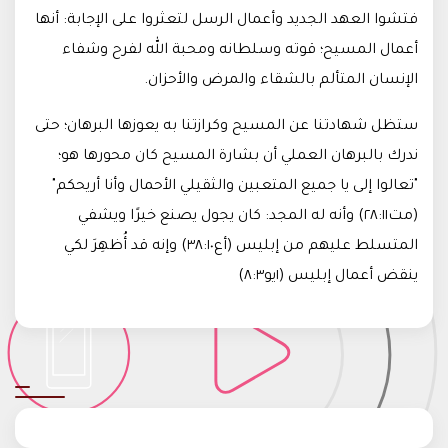
فتشوا العهد الجديد وأعمال الرسل لتعثروا على الإجابة: أنها
أعمال المسيح؛ قوته وسلطانه ومحبة الله لفرح وشفاء
الإنسان المتألم بالشقاء والمرض والأحزان.
ستظل شهادتنا عن المسيح وكرازتنا به يعوزها البرهان؛ حتى
ندرك بالبرهان العملي أن بشارة المسيح كان محورها هو؛
"تعالوا إلى يا جميع المتعبين والثقيلي الأحمال وأنا أريحكم"
(مت٢٨:١١) وأنه له المجد: كان يجول يصنع خيرًا ويشفي
المتسلط عليهم من إبليس (أع٣٨:١٠) وإنه قد أُظهِرَ لكي
ينقض أعمال إبليس (١يو٨:٣)