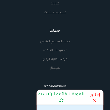
كتابات
كتب ومطبوعات
خدماتنا
خدمة المسيح الشافي
مجموعات التلمذة
مرصد نهاية الزمان
سيمنار
AnbaMaximus
العودة للقائمة الرئيسية
إغلاق
اتصل بنا
الراديو