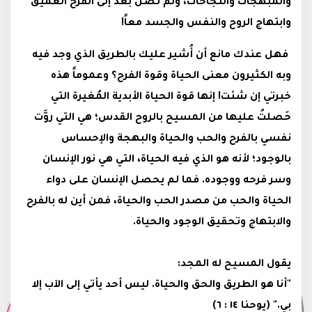
والمبهجات والنجاحات، ولم تصل بعد إلى الفرح العميق
وابتهاج الروح والنفس والجسد معاً!
فهل عندك مانع أن أُشير عليك بالطريق الذي وجد فيه
وبه الكثيرون معنى الحياة وقوة الفرح؟ وعموماً هذه
خبرتي إن شئت! إنها قوة الحياة الأبدية المُغيرة التي
حَصلتُ عليها من المسيح بالروح القدس؛ هي التي روَّت
نفسي بالفرح والحب والحياة والبهجة والإحساس
بالوجود؛ لأنه هو الذي فيه الحياة، التي هي نور الإنسان
وسر فرحه ووجوده. فما لم يحصل الإنسان على دواء
الحياة والحب من مصدر الحب والحياة، فمن أين له بالفرح
والابتهاج وتحقيق الوجود والحياة.
يقول المسيح له المجد:
"
أنا هو الطريق والحق والحياة. ليس أحد يأتي إلى الآب إلا
بي." (يوحنا ١٤ : ٦)