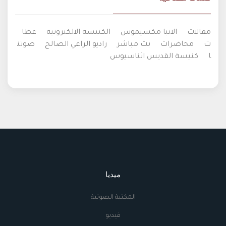
مقالات
الانبا مكسيموس
الكنيسة الالكترونية
عظا
ت
محاضرات
بث مباشر
راديو الراعي الصالح
صوتن
ا
كنيسة القديس اثناسيوس
ميديا
المكتبة الصوتية
فيديو