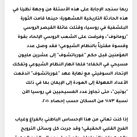
ربما سنجد الإجابة على هذه الأسئلة من وجهة نظرنا في
هذه الحادثة التاريخية المشهورة: حينما قامت الثورة
البلشفية في روسيا، وقتلت عائلة القيصر الروسي
"رومانوف"، وفرضت على الشعب الروسي الإلحاد بقوة
وقسوة مقترناً بالنظام الشيوعي؛ فقد وصل عدد
المؤمنين قبل حكم "غورباتشوف" إلى عشرين مليون
مسيحي في الخفاء؛ فلما انهار النظام الشيوعي وتفكك
الإتحاد السوفيتي مع نهاية عهد "غورباتشوف" اندفعت
الأعداد المهولة إلى العودة إلى الإيمان بما في ذلك
"بوتين"، حتى تجاوز عدد المسيحيين في روسيا الآن
نسبة ٧٣٪ من السكان حسب إحصاء ٢٠١٠.
إذا كنت تعاني من هذا الإحساس الباطني بالفراغ وغياب
الفرح القلبي الحقيقي؛ وقد جربت كل وسائل الترويح