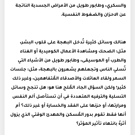
والسكري، وطابور طويل من الأمراض الجسدية الناتجة
عن الاحزان والضغوط النفسية.
هنالك وسائل كثيرة تُدخل البهجة على قلوب البشر،
مثل: الضحك ومشاهدة الأعمال الكوميدية أو الغناء
والطرب أو الموسيقى، وطابور طويل من الأشياء التي
تُسلي الناس وتجعلهم يشعرون بالبهجة، مثل: جلسات
السمر ولقاء العائلات والأصدقاء المُتفاهمين، وغير ذلك
كثير؛ ولكن السؤال الجاد المُلح هنا هو: هل تنجح وسائل
التسلية والترفيه المتعددة في أن تستأصل ألم النفس
ومرارتها، أو حزنها على الفقد والخسارة أو غير ذلك؟ أم
أنها فقط تقوم بدور المُسكن والمهدئ الوقتي الذي يزول
أثرهُ بانتهاء تأثير المؤثر؟