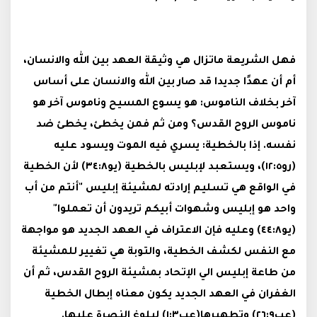
فهل الشريعة ماتزال هي وثيقة العهد بين الله والانسان،
أم أن عهدًا جديدا قد صار بين الله والانسان على أساس
آخر بخلاف الناموس: هو يسوع المسيح وناموس آخر هو
ناموس الروح القدس؟ ومن ثم فمن يخطئ، يخطئ ضد
نفسه. إذا بالخطية: يسري فيه الموت ويسود عليه
(رو١٢:٥)، ويستعبد لإبليس بالخطية (يو٣٤:٨) لأن الخطية
في الواقع هي تسليم إرادته لمشيئة إبليس "أنتم من أب
واحد هو إبليس وشهوات أبيكم تريدون أن تعملوا"
(يو٤٤:٨) وعليه فإن الاعتراف في العهد الجديد هو مواجهة
مع النفس لكشف الخطية، والتوبة هي تغيير للمشيئة
من طاعة إبليس الي الإتحاد بمشيئة الروح القدس، ثم أن
الغفران في العهد الجديد يكون معناه إبطال الخطية
(عب٢٦:٩) وتطهيرها(عب١:٣) لبلوغ النصرة عليها.