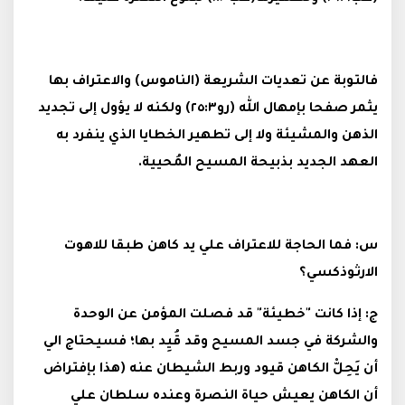
فالتوبة عن تعديات الشريعة (الناموس) والاعتراف بها
يثمر صفحا بإمهال الله (رو٢٥:٣) ولكنه لا يؤول إلى تجديد
الذهن والمشيئة ولا إلى تطهير الخطايا الذي ينفرد به
العهد الجديد بذبيحة المسيح المُحيية.
س: فما الحاجة للاعتراف علي يد كاهن طبقا للاهوت
الارثوذكسي؟
ج: إذا كانت "خطيئة" قد فصلت المؤمن عن الوحدة
والشركة في جسد المسيح وقد قُيِد بها؛ فسيحتاج الي
أن يَحِلّْ الكاهن قيود وربط الشيطان عنه (هذا بإفتراض
أن الكاهن يعيش حياة النصرة وعنده سلطان علي