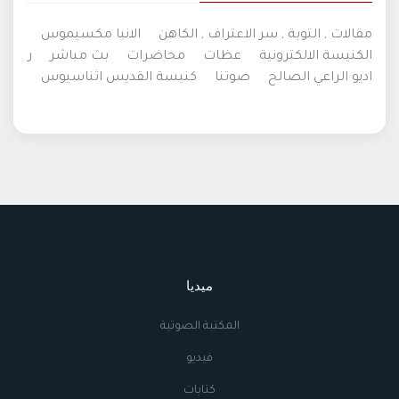
مقالات , التوبة , سر الاعتراف , الكاهن
الانبا مكسيموس
الكنيسة الالكترونية
عظات
محاضرات
بث مباشر
ر
اديو الراعي الصالح
صوتنا
كنيسة القديس اثناسيوس
ميديا
المكتبة الصوتية
فيديو
كتابات