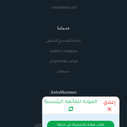
كتب ومطبوعات
خدماتنا
خدمة المسيح الشافي
مجموعات التلمذة
مرصد نهاية الزمان
سيمنار
AnbaMaximus
العودة للقائمة الرئيسية
إغلاق
اتصل بنا
الراديو
طلب صلاة (الاشتراك فى خدمة
السيرة الذاتية للانبا مكسيموس الأول