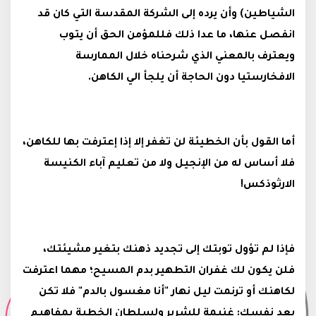
الشياطين) وأن يرده إلى الشركة المقدسة التي كان قد
انفصل عنها، ما عدا ذلك فللمؤمن الحق أن يتوب
ويعترف بالمعني الذي شرحناه خلال الممارسة
الافخارستيا دون الحاجة أن يلجأ الي الكاهن.
أما القول بأن الخطيئة لن تغفر إلا إذا إعترفت بها للكاهن،
فلا أساس له من الإنجيل ولا من تعليم آباء الكنيسة
الارثوذكس!
فإذا لم تؤول توبتك إلى تجديد ذهنك بتغير مشيئتك،
فلن يكون لك غفران التطهير بدم المسيح؛ مهما اعترفت
لكاهنك أو ترنمت ليل نهار "أنا مغسول بالدم" فلا تكن
بعد نفسك: غنيمة للشرير ولسلطان الخطية بمفاهيم