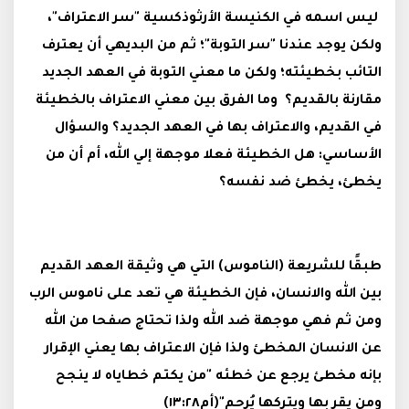
ليس اسمه في الكنيسة الأرثوذكسية "سر الاعتراف"،
ولكن يوجد عندنا "سر التوبة"؛ ثم من البديهي أن يعترف
التائب بخطيئته؛ ولكن ما معني التوبة في العهد الجديد
مقارنة بالقديم؟ وما الفرق بين معني الاعتراف بالخطيئة
في القديم، والاعتراف بها في العهد الجديد؟ والسؤال
الأساسي: هل الخطيئة فعلا موجهة إلي الله، أم أن من
يخطئ، يخطئ ضد نفسه؟
طبقًا للشريعة (الناموس) التي هي وثيقة العهد القديم
بين الله والانسان، فإن الخطيئة هي تعد على ناموس الرب
ومن ثم فهي موجهة ضد الله ولذا تحتاج صفحا من الله
عن الانسان المخطئ ولذا فإن الاعتراف بها يعني الإقرار
بإنه مخطئ يرجع عن خطئه "من يكتم خطاياه لا ينجح
ومن يقر بها ويتركها يُرحم"(أم١٣:٢٨)