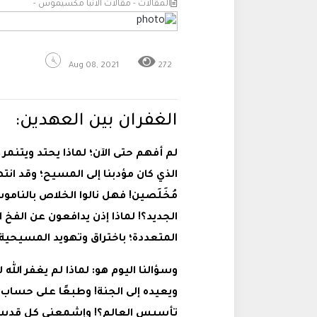
المقالات - مقالات الانبا مكسيموس -
Aug 08, 2021
272
الغفران بين العهدين:
لم أفهم حتى الآن؛ لماذا يحتد ويتنم
الذي كان مؤدبنا إلى المسيح؛ وقد انته
مُخَلَصين! فهل نالوا الخلاص بالنام
الجديد؟! لماذا إذن يدافعون عن الفخ
المتعددة؛ باختراق وتهويد المسيحية!
وسؤالنا اليوم هو: لماذا لم يغفر الله
ويعيده إلى الجنة! وطبعًا على حساب 
تأسيس العالم؟! وإشمعني كل قديسي 