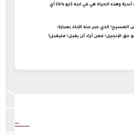
وهذه هي الشهادة أن الله أعطانا حياة أبدية وهذه الحياة هي في ابنه (١يو ١١/٥) أي
لمسيح؛ الذي عبر عنه الآباء بعبارة:
 حق الإنجيل؛ فمن أراد أن يقبل؛ فليقبل!