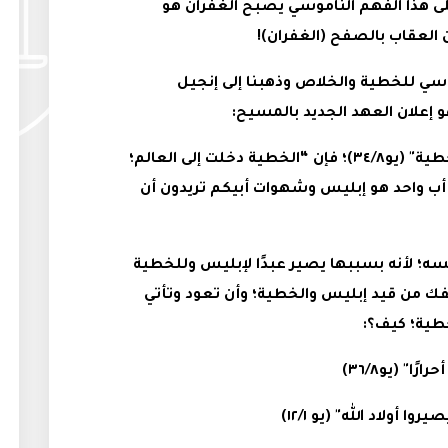
ى هذا الفهم الناموسي يصبح الغفران هو
 العقاب بالصفح (الغفران)!
موسي للخطية والخلاص وذهبنا إلى إنجيل
 إعلان العهد الجديد بالمسيح:
"إن كل من يعمل الخطية هو عبد للخطية" (يو٣٤/٨)؛ فإن “الخطية دخلت إلى العالم؛
رو١٢/٥)؛ و"أنتم من أب واحد هو إبليس وشهوات أبيكم تريدون أن
ه؛ لأنه بسببها يصير عبدًا لإبليس وللخطية
فك من قيد إبليس والخطية؛ وأن تعود وتأتي
لخطية؛ كيف؟: