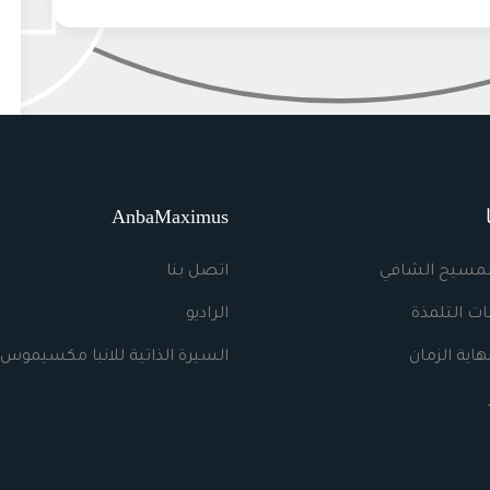
AnbaMaximus
لمسيح الشافي
اتصل بنا
ت التلمذة
الراديو
اية الزمان
السيرة الذاتية للانبا مكسيموس 