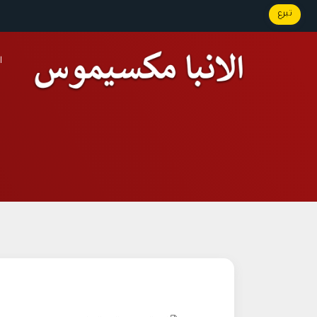
تبرع
ا