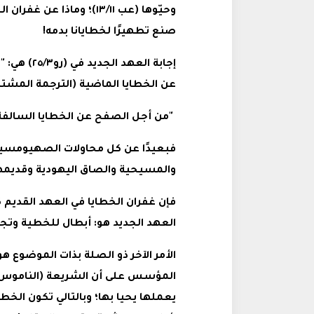
وحيّوها (عب ١٣/١١)؛ وماذا
صنع تطهيرًا لخطايانا بدمه!
إجابة العهد
عن الخطايا الماضية (الترجمة المشتر
"من أجل الصفح عن الخطايا السالفة بإمه
فبعيدًا عن كل محاولات الصهيومسيحي
والمسيحية والصاق اليهودية وقديمه
فإن غفران الخطايا في العهد القديم كا
العهد الجديد هو: أبطال للخطية وتج
الأمر الآخر ذو الصلة بذات الموضوع 
المؤسس على أن الشريعة (الناموس) ه
يعملها يحيا بها؛ وبالتالي تكون الخ