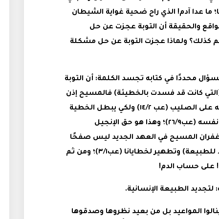
 ما عدا آدم! الذي راح ضحية غواية الشيطان
واقع والحقيقة أن التوبة عجزت عن حل
 كذلك؟ ولماذا عجزت التوبة عن حل مشكلة
ال محددًا في كتابه تجسد الكلمة: أن التوبة
التي كانت قد فسدت بالخطيئة) فالمسيح إذن
تجسد لكي يبيد إبليس والموت؛ بموته على الصليب (عب ١٤/٢) ولكي يبطل الخطية
(أي يجدد الطبيعة الإنسانية) بذبيحة نفسه (عب٢٦/٩)؛ وهذا هو حق الإنجيل
 غفران المسيح في العهد الجديد ليس صفحًا
وإعتذارًا؛ ولكنه إبطال للخطية (تجديد للطبيعة) وتطهير لخطايانا (عب٣/١)؛ ومن ثم
! على حساب الدم!
لتجديد الطبيعة الإنسانية.
الوا المواعيد بل من بعيد نظروها وصدقوها