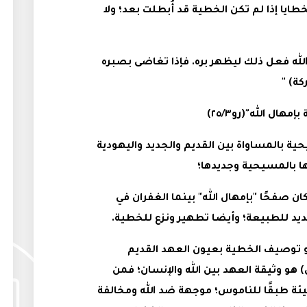
 عن غفران الخطايا إذا لم تكن الخطية قد أُبطلت بعد؛ ولا
 الجديد في (رو٢٥/٣) هي: "الله فعل ذلك ليظهر بره. فإذا تغاضى بصبره
كة) "
ال الله"(رو٢٥/٣)
ة بالمساواة بين القديم والجديد واليهودية
ا بالمسيحية وجديدها؛
ن صفحًا "بإمهال الله" بينما الغفران في
ديد للطبيعة؛ وأيضا تطهير ونزع للخطية.
هو توصيف الخطية بعيون العهد القديم
و وثيقة العهد بين الله والإنسان؛ فمن
طيئة طبقًا للناموس؛ موجهة ضد الله ومخالفة