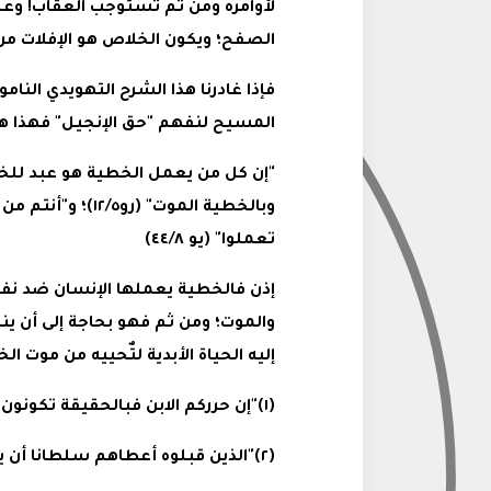
لأوامره ومن ثم تستوجب العقاب! وعل
الصفح؛ ويكون الخلاص هو الإفلات من
فإذا غادرنا هذا الشرح التهويدي النا
المسيح لنفهم "حق الإنجيل" فهذا هو
وبالخطية الموت" (
تعملوا" (يو ٤٤/٨)
إذن فالخطية يعملها الإنسان ضد نفس
والموت؛ ومن ثم فهو بحاجة إلى أن ين
إليه الحياة الأبدية لتٌحييه من موت ا
(١)"إن حرركم الابن فبالحقيقة تكونون أحرارًا" (يو٣٦/٨)
(٢)"الذين قبلوه أعطاهم سلطانا أن يصيروا أولاد الله" (يو ١٢/١)