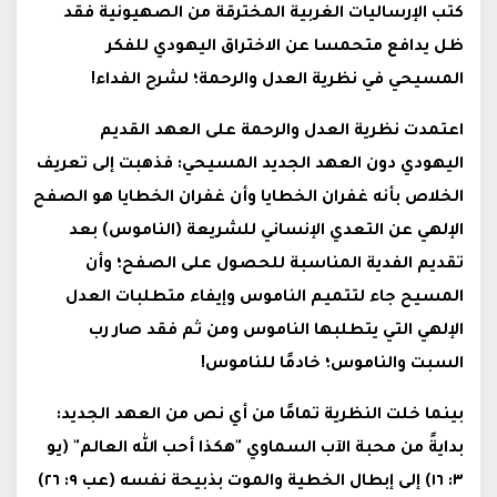
كتب الإرساليات الغربية المخترقة من الصهيونية فقد
ظل يدافع متحمسا عن الاختراق اليهودي للفكر
المسيحي في نظرية العدل والرحمة؛ لشرح الفداء!
اعتمدت نظرية العدل والرحمة على العهد القديم
اليهودي دون العهد الجديد المسيحي: فذهبت إلى تعريف
الخلاص بأنه غفران الخطايا وأن غفران الخطايا هو الصفح
الإلهي عن التعدي الإنساني للشريعة (الناموس) بعد
تقديم الفدية المناسبة للحصول على الصفح؛ وأن
المسيح جاء لتتميم الناموس وإيفاء متطلبات العدل
الإلهي التي يتطلبها الناموس ومن ثم فقد صار رب
السبت والناموس؛ خادمًا للناموس!
بينما خلت النظرية تمامًا من أي نص من العهد الجديد:
بدايةً من محبة الآب السماوي "هكذا أحب الله العالم" (يو
٣: ١٦) إلى إبطال الخطية والموت بذبيحة نفسه (عب ٩: ٢٦)