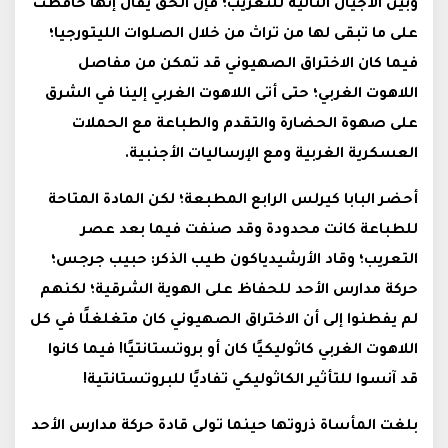
وبين الأجيال التالية للتعريب؛ فإن الحق يقال إنها حافظت
على ما تبقى لها من تراث من خلال الصلوات الليتورجيا؛
فيما كان الاختراق الصهيوني قد تمكن من مفاصل
اللاهوت الغربي؛ حتى أتى اللاهوت الغربي إلينا في الشرق
على صهوة الحضارة والتقدم والطباعة مع الحملات
العسكرية الغربية ومع الإرساليات الأجنبية.
أحضر البابا كيرلس الرابع المطبعة؛ لكن المادة المتاحة
للطباعة كانت محدودة وقد صنفت فيما بعد عصر
التعريب؛ وقاد الأرشيدياكون طيب الذكر: حبيب جرجس؛
حركة مدارس الأحد للحفاظ على الهوية الشرقية؛ لكنهم
لم يفطنوا إلى أن الاختراق الصهيوني كان متغلغلًا في كل
اللاهوت الغربي كاثوليكيًا كان أو بروتستانتيًا! فيما كانوا
قد آنسوا للتأثير الكاثوليكي تفاديًا للبروتستانتية!
بلغت المأساة ذروتها حينما تولى قادة حركة مدارس الأحد