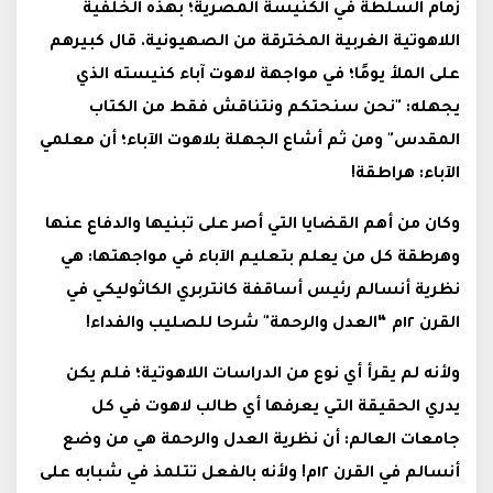
زمام السلطة في الكنيسة المصرية؛ بهذه الخلفية
اللاهوتية الغربية المخترقة من الصهيونية. قال كبيرهم
على الملأ يومًا؛ في مواجهة لاهوت آباء كنيسته الذي
يجهله: "نحن سنحتكم ونتناقش فقط من الكتاب
المقدس" ومن ثم أشاع الجهلة بلاهوت الآباء؛ أن معلمي
الآباء: هراطقة!
وكان من أهم القضايا التي أصر على تبنيها والدفاع عنها
وهرطقة كل من يعلم بتعليم الآباء في مواجهتها: هي
نظرية أنسالم رئيس أساقفة كانتربري الكاثوليكي في
القرن ١٢م “العدل والرحمة" شرحا للصليب والفداء!
ولأنه لم يقرأ أي نوع من الدراسات اللاهوتية؛ فلم يكن
يدري الحقيقة التي يعرفها أي طالب لاهوت في كل
جامعات العالم: أن نظرية العدل والرحمة هي من وضع
أنسالم في القرن ١٢م! ولأنه بالفعل تتلمذ في شبابه على