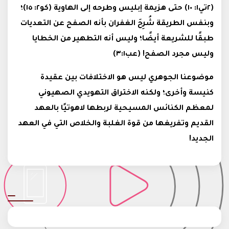
(٢تي١: ١٠) حتى هزيمة إبليس وطرحه إلى الهاوية (كو٢: ١٥)؛
وبنفس الطريقة شُرِحَ الغفران بأنه الصفح عن التعديات
طبقًا للشريعة أيضًا؛ وليس أنه التطهير من الخطايا
وليس مجرد الصفح! (عب٣:١)
موضوعنا الجوهري ليس هو الاختلافات بين عقيدة
كنيسة وأخرى؛ ولكنه الاختراق التهويدي الصهيوني
لمعظم الكنائس المسيحية لربطها لاهوتيًا بالعهد
القديم وتفريغها من قوة الغلبة والخلاص التي في العهد
الجديد!