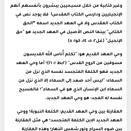
وغير كتابية من خلال مسيحيين يبشرون بأنفسهم أنهم
الإنجيليين ودارسي الكتاب المقدس! فلا يوجد نص في
الكتاب المقدس ولا في العهد الجديد اسمه “الحق
الكتابي" بينما النص الأصيل في العهد الجديد هو "حق
الإنجيل" (غل٢: ٥، ١٤، كو١: ٥)
وحي العهد القديم هو: "تكلم أُناس الله القديسون
مسوقين من الروح القدس" (٢بط ١: ٢١)؛ أما وحي العهد
الجديد فهو الكلمة المتجسد نفسه الذي نزل من
السماء: "ليس أحد صعد إلى السماء إلا الذي نزل من
السماء ابن الإنسان الذي هو في السماء"؛ فالمسيح
نفسه له المجد: هو وحي العهد الجديد.
المقارنة بين وحي العهد القديم: الكلمة النبوية؛ ووحي
العهد الجديد الابن الكلمة المتجسد؛ هي مثل المقارنة
بين ضوء السراج ونور شمس النهار؛ وهذه المقارنة