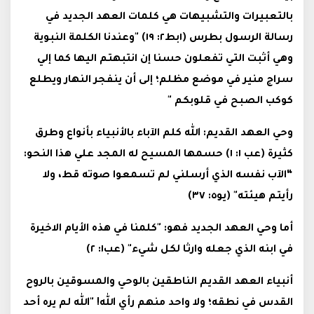
بالتعبيرات والتشبيهات هي كلمات العهد الجديد في
رسالة الرسول بطرس (١بط٢: ١٩) "وعندنا الكلمة النبوية
وهي أثبت التي تفعلون حسنا إن انتبهتم اليها كما إلي
سراج منير في موضع مظلم؛ إلى أن ينفجر النهار ويطلع
كوكب الصبح في قلوبكم "
وحي العهد القديم: الله كلم الآباء بالأنبياء بأنواع وطرق
كثيرة (عب ١: ١) حسمها المسيح له المجد علي هذا النحو:
“الآب نفسه الذي أرسلني لم تسمعوا صوته قط، ولا
رأيتم هيئته" (يو٥: ٣٧)
أما وحي العهد الجديد فهو: "كلمنا في هذه الأيام الاخيرة
في ابنه الذي جعله وارثا لكل شيء" (عب١: ٢)
أنبياء العهد القديم الناطقين بالوحي والمسوقين بالروح
القدس في نطقه؛ ولا واحد منهم رأي الله! "الله لم يره أحد