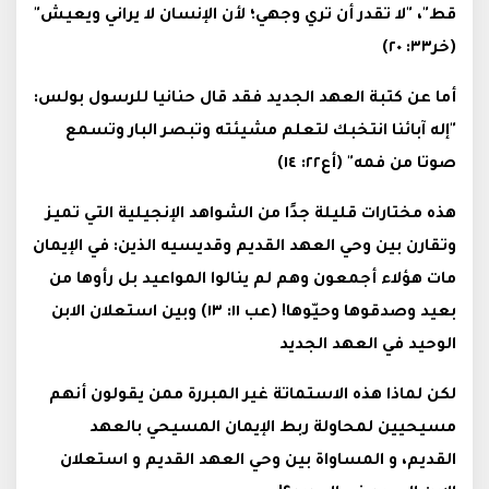
قط"، "لا تقدر أن تري وجهي؛ لأن الإنسان لا يراني ويعيش"
(خر٣٣: ٢٠)
أما عن كتبة العهد الجديد فقد قال حنانيا للرسول بولس:
"إله آبائنا انتخبك لتعلم مشيئته وتبصر البار وتسمع
صوتا من فمه" (أع٢٢: ١٤)
هذه مختارات قليلة جدًا من الشواهد الإنجيلية التي تميز
وتقارن بين وحي العهد القديم وقديسيه الذين: في الإيمان
مات هؤلاء أجمعون وهم لم ينالوا المواعيد بل رأوها من
بعيد وصدقوها وحيّوها! (عب ١١: ١٣) وبين استعلان الابن
الوحيد في العهد الجديد
لكن لماذا هذه الاستماتة غير المبررة ممن يقولون أنهم
مسيحيين لمحاولة ربط الإيمان المسيحي بالعهد
القديم، و المساواة بين وحي العهد القديم و استعلان