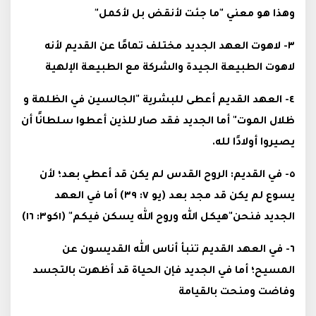
وهذا هو معني "ما جئت لأنقض بل لأكمل"
٣- لاهوت العهد الجديد مختلف تمامًا عن القديم لأنه
لاهوت الطبيعة الجيدة والشركة مع الطبيعة الإلهية
٤- العهد القديم أعطى للبشرية "الجالسين في الظلمة و
ظلال الموت" أما الجديد فقد صار للذين أعطوا سلطانًا أن
يصيروا أولادًا لله.
٥- في القديم: الروح القدس لم يكن قد أعطي بعد؛ لأن
يسوع لم يكن قد مجد بعد (يو ٧: ٣٩) أما في العهد
الجديد فنحن"هيكل الله وروح الله يسكن فيكم" (١كو٣: ١٦)
٦- في العهد القديم تنبأ أناس الله القديسون عن
المسيح؛ أما في الجديد فإن الحياة قد أظهرت بالتجسد
وفاضت ومنحت بالقيامة