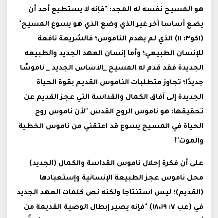
هو المسيح نفسه له المجد: "فإنه لا يستطيع أحد أن
يضع أساسا آخر غير الذي وضع الذي هو يسوع المسيح"
(١كو٣: ١١) الذي لم يهدم الناموس؛ فالشريعة نافعة
للإنسان الطبيعي؛ وأما إنسان العهد الجديد والطبيعه
الجديدة فقد قدم له المسيح _الأساس الجديد _ ناموسًا
جديدًا؛ تجاوز متطلبات الناموس القديم بقوة الحياة
الجديدة إلى آفاق الكمال والقداسة التي عجز القديم عن
تحقيقها: هو ناموس الروح القدس "لأن ناموس روح
الحياة في المسيح يسوع قد اعتقني من ناموس الخطية
والموت"!
على أن فكرة إحلال ناموس القداسة والكمال (الجديد)
محل ناموس عجز الطبيعة الإنسانية وإستعبادها
(القديم)؛ ليس استنتاجا ولكنه نص كلمات العهد الجديد
في (عب ٧: ١٨،١٩) "فإنه يصير إبطال الوصية القديمة من