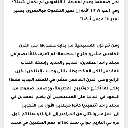
أجل ضعفها وعدم نفعها، إذ الناموس لم يكمل شيئًا"؛
وفي (عب ٧: ١٢) "لأنه إن تغير الكهنوت فبالضرورة يصير
تغير الناموس أيضا"
ومن ثم فإن المسيحية من بداية عصورها حتى القرن
الخامس عشر وإختراع المطبعة؛ لم تعرف كتابًا يضم في
مجلد واحد العهدين: القديم والجديد وإسمه الكتاب
المقدس! لكن المخطوطات التي وصلت إلينا من القرن
الرابع وحتى القرن الخامس عشر: هي للعهد الجديد فقط؛
ولكن لما أخترع جوتنبرج المطبعة، ووضعت ضغوط من
اليهود في المانيا على المسيحيين أن يضم العهدين في
مجلد واحد (تنفيذيا كانوا مجلدين الأول من التكوين
إلى المزامير والثاني من المزامير إلي الرؤيا) وبهذا تم لأول
مرة في التاريخ حوالي سنة ١٤٥٥م ضم العهدين في مجلد