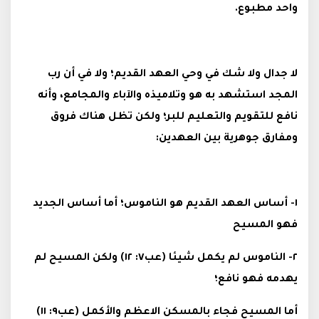
واحد مطبوع.
لا جدال ولا شك في وحي العهد القديم؛ ولا في أن رب
المجد استشهد به هو وتلاميذه والآباء والمجامع، وأنه
نافع للتقويم والتعليم للبر؛ ولكن تظل هناك فروق
ومفارق جوهرية بين العهدين:
١- أساس العهد القديم هو الناموس؛ أما أساس الجديد
فهو المسيح
٢- الناموس لم يكمل شيئا (عب٧: ١٢) ولكن المسيح لم
يهدمه فهو نافع؛
أما المسيح فجاء بالمسكن الاعظم والأكمل (عب٩: ١١)