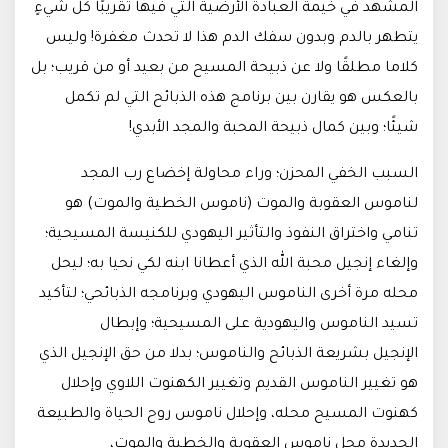
المشهد في خيمة العبادة الأرضية التي فيها تقريبًا كل شيءٍ
يتطهر بالدم وبدون سفك الدم هذا لا تحدث مغفرة! وليس
كلاما مطلقًا ولا عن ذبيحة المسيح من بعيد أو من قريب؛ بل
بالعكس هو يقارن بين برنامج هذه الذبائح التي لم تكمل
شيئًا؛ وبين كمال ذبيحة المحبة والمجد الأبدي!
السبب الخفي المحزن؛ وراء محاولة إخضاع رب المجد
لناموس العقوبة والموت (ناموس الخطية والموت) هو
تنامي واختراق النفوذ والتأثير اليهودي للكنيسة المسيحية؛
وإلغاء إنجيل محبة الله الذي أعطانا ابنه لكي نحيا به؛ ليحل
محله مرة أخرى الناموس اليهودي وبرنامجه الذبائحي؛ لتأكيد
تسيد الناموس واليهودية على المسيحية؛ وإبطال
الإنجيل بشريعة الذبائح والناموس؛ بدلا من حق الإنجيل الذي
هو تغيير الناموس القديم وتغيير الكهنوت اللاوي وإحلال
كهنوت المسيح محله، وإحلال ناموس روح الحياة والطبيعة
الجديدة محل ناموس العقوبة والخطية والموت،