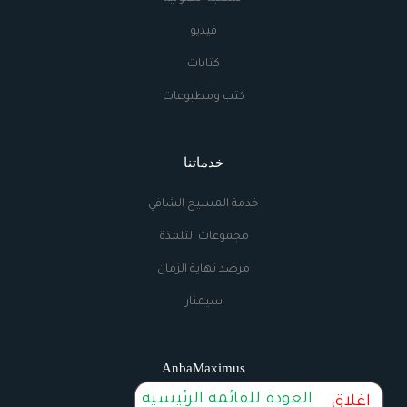
فيديو
كتابات
كتب ومطبوعات
خدماتنا
خدمة المسيح الشافي
مجموعات التلمذة
مرصد نهاية الزمان
سيمنار
AnbaMaximus
العودة للقائمة الرئيسية
إغلاق