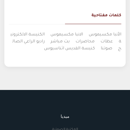
كلمات مفتاحية
الأنبا مكسيموس
الانبا مكسيموس
الكنيسة الالكتروني
ة
عظات
محاضرات
بث مباشر
راديو الراعي الصال
ح
صوتنا
كنيسة القديس اثناسيوس
ميديا
المكتبة الصوتية