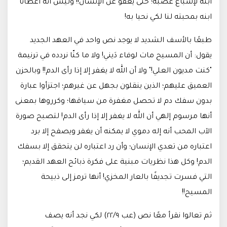
ابنه لإشباع غضبه؛ حتى يعفو عن الإنسان!! وليس أنه أعطانا
ابنه بمحبته لنا لكي نحيا به!
طبعًا بالأسف الشديد لا يوجد نص واحد في العهد الجديد
يقول: أن المسيح مات لوفاء دَيني! ولا ما كنّا نردده في ترنيمة
"كنت مديون العلي!" ولا أن الله لا يغفر إلا إذا رأى الدم!! وبالحزن
العميق عليهم؛ الذين ينقلون بجهل عن غيرهم؛ اجتزأوا عبارة
بدون سفك دم لا تحصل مغفرة من سياقها؛ وكرروها بمعنى
أنها مرسوم إلهي أن الله لا يغفر إلا إذا رأى الدم! لتصبح صورة
الآب المحب أنه إله دموي لا يمكنه أن يغفر ويصفح إلا برد
اعتباره من تعدي الإنسان؛ وأن رد اعتباره لن يتحقق إلا بسفك
الدم! وكل هذا نظريات مبنية على فكرة ذبائح العهد القديم؛
التي فسرت تجديفًا بالعار المخزي! أنها ترمز إلى ذبيحة
المسيح!!
ثم تعالوا نقرأ معًا نص (عب ٢٢/٩) لكي نجد أنه يصف