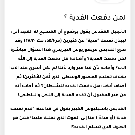
لمن دفعت الفدية ؟
الإنجيل المقدس يقول بوضوح أن المسيح له المجد أتى:
ليبذل نفسه "فدية" عن كثيرين (مر٥٤/١٠، مت ٢٨/٢٠) وقد
طرح القديس غريغوريوس النيزينزي هذا السؤال مباشرة:
لمن دفعت الفدية؟ وأضاف؛ هل دفعت الفدية إلى الله
الآب؟ وأجاب: بأن هذا غير وارد لأننا لم نكن أسري عند الآب!
بخلاف تعليم العصور الوسطى الذي لُقن للأكثرين! ثم
أضاف أيضا: هل دفعت الفدية للشيطان؟ ثم أجاب: أنه
من غير المقبول أن تقدم الفدية إلى اللص والبلطجي!
القديس باسيليوس الكبير يقول في قداسه: "قدم نفسه
فدية (أو فداءً ) عنا إلى الموت الذي تملك علينا؛ فمن هو
الطرف الذي تسلم الفدية؟!