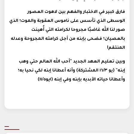
فارق كبير في الاختبار والفهم بين لاهوت العصور
الوسطى الذي تأسس على ناموس العقوبة والموت؛ الذي
صور لنا الله غاضبًا مجروحا لكرامته التي أُهينت
بالعصيان؛ فضحى بإبنه من أجل كرامته المجروحة وعدله
المنتقم!
وبين تعليم العهد الجديد "أحب الله العالم حتي وهب
إبنه" (يو ١٦/٣ المشتركة) وأنه أعطانا إبنه لكي نحيا به؛
وأعطانا حياته الأبديه بإبنه وفي إبنه (١يو١١/٥)