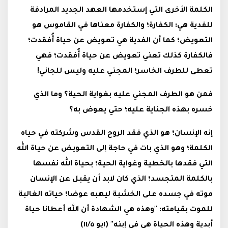
الكلمة الأخرى التي إستخدمها العهد الجديد المرادفة
للفدية هي: الكفارة؛ والكفارة معناها في القاموس هو
التعويض؛ كما أن الفدية هي تعويض عن حياة أُفقدت؛
فالكفارة كذلك تعني تعويض عن حياة أُفقدت؛ فهي
تعطى للطرف الخاسر؛ المجني عليه وليس للجاني!
فمن هو الطرف المجني عليه بغواية الحية؟ وما الذي
خسره بهذه الجناية عليه؛ حتي يعوض به؟
إنه الإنسان؛ هو الذي فقد الروح القدس وشركته في حياه
الكلمة؛ وهو الذي بات في حاجة إلى التعويض عن حياة الله
التي فقدها بالخطية وغواية الحية؛ بحياة الله نفسها
بالكلمة المتجسد؛ الذي كان لابد أن يقبل عن الإنسان
موته في جسده على الخشبة ليهبه عوضا؛ حياته الغالبة
للموت بقيامته: "وهذه هي الشهادة أن الله أعطانا حياة
أبدية وهذه الحياة هي في إبنه" (١يو ١١/٥)