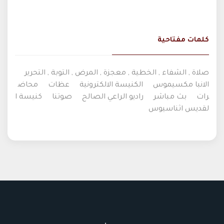
كلمات مفتاحية
صلاة , الشفاء , الخطية , معجزة , المرض , التوبة , التحرير
الانبا مكسيموس
الكنيسة الالكترونية
عظات
محاض
رات
بث مباشر
راديو الراعي الصالح
صوتنا
كنيسة ا
لقديس اثناسيوس