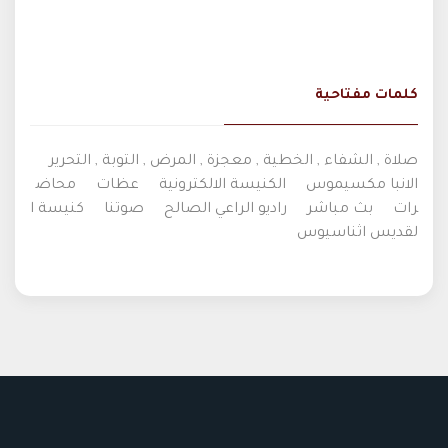
كلمات مفتاحية
صلاة , الشفاء , الخطية , معجزة , المرض , التوبة , التحرير
الانبا مكسيموس
الكنيسة الالكترونية
عظات
محاض
رات
بث مباشر
راديو الراعي الصالح
صوتنا
كنيسة ا
لقديس اثناسيوس