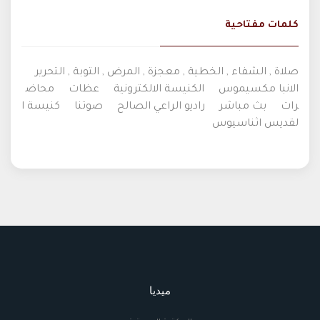
كلمات مفتاحية
صلاة , الشفاء , الخطية , معجزة , المرض , التوبة , التحرير
الانبا مكسيموس
الكنيسة الالكترونية
عظات
محاض
رات
بث مباشر
راديو الراعي الصالح
صوتنا
كنيسة ا
لقديس اثناسيوس
ميديا