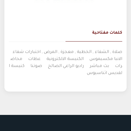
كلمات مفتاحية
صلاة , الشفاء , الخطية , معجزة , المرض , اختبارات شفاء
الانبا مكسيموس
الكنيسة الالكترونية
عظات
محاض
رات
بث مباشر
راديو الراعي الصالح
صوتنا
كنيسة ا
لقديس اثناسيوس