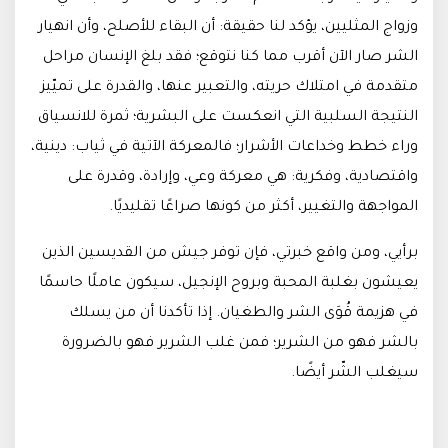
وزواج المثليين، يؤكد لنا حقيقة: أن البقاء للأصلح، وأن انهيار
الشر صار الآن أقرب مما كنا نتوقع؛ فقد بلغ الإنسان مراحل
متقدمة في امتلاك حريته، والتعبير عنها، والقدرة على تميّيز
النتيجة السلبية التي انعكست على البشرية؛ ثمرة للانسياق
وراء خطط وخداعات الأشرار؛ فالمعركة الآتية في ثياب: دينية،
واقتصادية، وفكرية: هي معركة وعي، وإرادة، وقدرة على
المواجهة والتغيير، أكثر من كونها صراعًا تقليديًا.
برأيي، ومن واقع خبرتي، فإن توفر جيش من القديسين الذين
يعيشون بغلبة المحبة وبروح الإنجيل، سيكون عاملًا حاسمًا
في هزيمة قُوَى الشر والطغيان. إذا تأكدنا أن من يسلك
بالشر فهو من الشرير؛ فمن غلب الشرير فهو بالضرورة
سيغلب الشّر أيضًا.