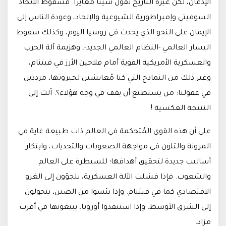
الإذعان، لكن عبرة التاريخ تقول شيئًا مُغايرًا. فسقوط الاتحاد
السوفيتي وإمبراطورية الشيوعية والإلحاد، وعودة الناس إلى
الإيمان على النحو الذي يحدث في روسيا اليوم، وكذلك سقوط
اليسار العالمي -النظام العالمي الجديد-، وهزيمة آلة الحرب
والعسكرية الأمريكية القوية أمام فلاحين الأرز في فيتنام،
وغير ذلك من النماذج التي كنا مُعايشين لجبروتها، مرددين
في عقولنا: من يستطيع أن يقف في وجه هؤلاء؟. آلت إلى
النتيجة العكسية !
على أن هذه القوى المُتحكمة في العالم ذات طبيعة غاية في
المرونة والتلون في مواجهة الصعوبات والتحديات، وابتكار
أساليب جديدة لتحقيق أهدافها؛ للسيطرة على العالم
والشعوب. فإذا فشلت الآلة العسكرية، يلجؤون إلى الغزو
الاقتصادي كما في فيتنام. وإذا يئسوا من الصين، يتحولون
إلى الشرق الأوسط. وإذا استنفذوا أوروبا، يبيعونها في أقرب
مزاد.