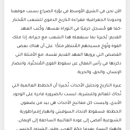
الآن نحن في الشرق الأوسط في بؤرة الصراع بسبب موقعنا
وحدودنا الجغرافية؛ فقراءة التاريخ الدموي للشعب المُختار
-كما هو مُسجل حرفيًا في التوراة نفسها، وكُتب العهد
القديم- يُخبرنا بما سيفعله هذا الشعب مع جيرانه، إذا ملك
القوة وتُوِجَ مسيحهم المُنتظر ملكًا. على أن هناك بعض
القصص التي يرويها العهد القديم نفسه، مع الأمثلة التي
ذكرتها في رأس المقال عن سقوط القوى المُتجبِّرة، وانتصار
الإنسان، والحق، والحرية.
عبرة التاريخ وتحليل الأحداث تُخبرنا أن الخطط العالمية التي
تُحاك للعالم وللبشرية، ليست بالضرورة قادرة على الوجود
الأبدي، وليست كل مفاتيح الأحداث هي بيد من يضعون
الخطط؛ فسقوط الاتحاد السوفيتي وانهيار إمبراطورية
الشيوعية أفضى إلى عودة الغالبية الساحقة إلى الإيمان،
وانهيار اليسار بعدما حكمَ الغرب، وقنن الشذوذ الجنسي