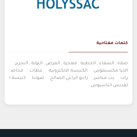
كلمات مفتاحية
صلاة , الشفاء , الخطية , معجزة , المرض , التوبة , التحرير
الانبا مكسيموس
الكنيسة الالكترونية
عظات
محاض
رات
بث مباشر
راديو الراعي الصالح
صوتنا
كنيسة ا
لقديس اثناسيوس