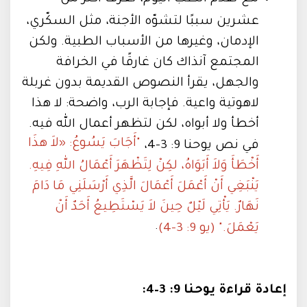
عشرين سببًا لتشوّه الأجنة، مثل السكّري،
الإدمان، وغيرها من الأسباب الطبية. ولكن
المجتمع آنذاك كان غارقًا في الخرافة
والجهل، يقرأ النصوص القديمة بدون غربلة
لاهوتية واعية. فإجابة الرب، واضحة: لا هذا
أخطأ ولا أبواه، لكن لتظهر أعمال الله فيه.
"أَجَابَ يَسُوعُ: «لاَ هذَا
في نص يوحنا 9: 3–4،
أَخْطَأَ وَلاَ أَبَوَاهُ، لكِنْ لِتَظْهَرَ أَعْمَالُ اللهِ فِيهِ.
يَنْبَغِي أَنْ أَعْمَلَ أَعْمَالَ الَّذِي أَرْسَلَنِي مَا دَامَ
نَهَارٌ. يَأْتِي لَيْلٌ حِينَ لاَ يَسْتَطِيعُ أَحَدٌ أَنْ
.
يَعْمَلَ." (يو 9: 3-4)
إعادة قراءة يوحنا 9: 3–4: