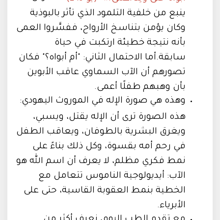
ينبع من خلفية التلمود الذي تأثر بالبوذية
وكان يؤمن بتناسخ الأرواح، ففسَّروا العمى
بأنه نتيجة خطيئة ارتكبت في حياة
سابقة.أما الاحتمال الثاني: "أم أبواه؟" فكان
تصورهم أن الآب السماوي عاقب الأبوين
بأن وهبهم طفلًا أعمى.
وهذه هي صورة الإله في الموروث اليهودي:
هذه الصورة ترى أن الإله يقتل، ويسبي،
ويغرق البشرية بالطوفان، ويعاقب الطفل
في رحم أمه بقسوة، وكل ذلك بناءً على
نمط فكري مظلم، لا يعرف أن اسم الله هو
الآب: أيديولوجية الناموس تتعامل مع
الخطية بنمط العقوبة القاسية، حتى على
الأبرياء.
مع تقدم الطب اليوم، نعرف أكثر من