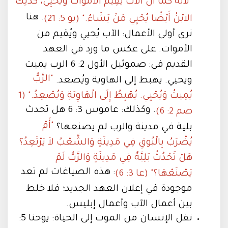
"لأَنَّهُ كَمَا أَنَّ الآبَ يُقِيمُ الأَمْوَاتَ وَيُحْيِي، كَذلِكَ
. هنا
الابْنُ أَيْضًا يُحْيِي مَنْ يَشَاءُ." (يو 5: 21)
نرى أولى الأعمال: الآب يُحيي ويُقيم من
الأموات. على عكس ما ورد في العهد
القديم في: صموئيل الأول 2: 6 الرب يميت
"الرَّبُّ
ويحيي. يهبط إلى الهاوية ويُصعد.
يُمِيتُ وَيُحْيِي. يُهْبِطُ إِلَى الْهَاوِيَةِ وَيُصْعِدُ." (1
. وكذلك: عاموس 3: 6 هل تحدث
صم 2: 6)
"أَمْ
بلية في مدينة والرب لم يصنعها؟
يُضْرَبُ بِالْبُوقِ فِي مَدِينَةٍ وَالشَّعْبُ لاَ يَرْتَعِدُ؟
هَلْ تَحْدُثُ بَلِيَّةٌ فِي مَدِينَةٍ وَالرَّبُّ لَمْ
: هذه الصياغات لم تعد
يَصْنَعْهَا؟" (عا 3: 6)
موجودة في إعلان العهد الجديد؛ فلا خلط
بين أعمال الآب وأعمال إبليس.
نقل الإنسان من الموت إلى الحياة: يوحنا 5: