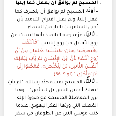
المسيح لم يوافق أن يعمل كما إيليا
أولًا،
-
المسيح لم يوافق أن يتصرف كما
فعل إيليا، ولم يقبل اقتراح التلاميذ بأن
يُفني السامريين بالنار من السماء.
ثانيًا،
-
عرّف رغبة التلاميذ بأنها ليست من
"فَالْتَفَتَ
روح الله، بل من روح إبليس:
وَانْتَهَرَهُمَا وَقَالَ: «لَسْتُمَا تَعْلَمَانِ مِنْ أَيِّ
رُوحٍ أَنْتُمَا! لأَنَّ ابْنَ الإِنْسَانِ لَمْ يَأْتِ لِيُهْلِكَ
أَنْفُسَ النَّاسِ، بَلْ لِيُخَلِّصَ». فَمَضَوْا إِلَى
قَرْيَةٍ أُخْرَى." (لو 9: 56).
ثالثًا،
-
المسيح نفسه حدّد رسالته: "لم يأتِ
ليهلك أنفس الناس بل ليخلّص" — وهنا
نرى المفاصلة الحاسمة مع صورة الإله
المُهلك التي ورثها الفكر اليهودي: عندما
كتب موسى النبي عن الطوفان في سفر