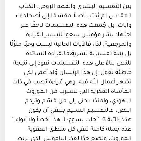
بين التقسيم البشري والفهم الروحي: الكتاب
المقدس لم يُكتب أصلاً مقسمًا إلى أصحاحات
وآيات، بل جُمعت هذه التقسيمات لاحقًا عبر
اجتهاد بشر مؤمنين سعوا لتيسير القراءة
والمرجعية. لذا، فالآيات الحالية ليست وحيًا منزّلًا
بل بنية تفسيرية بشرية،فالقراءة السائدة
للنص بناءً على هذه التقسيمات تقود إلى نتيجة
خاطئة تقول: إن هذا الإنسان وُلد أعمى لكي
تظهر أعمال الله فيه. وهي قراءة تصب في ذات
المأساة الفكرية التي تتسرب من الموروث
اليهودي، وامتدّت حتى إلى من قسّم وترجم
النص، فالتقسيم السليم ينبغي أن يكون
هكذا:الآية 3: "أجاب يسوع: لا هذا أخطأ ولا أبواه."
هذه جملة كاملة تنفي كل منطق العقوبة
الموروث، وتضع حدًا لفكر الناموس الذي يربط