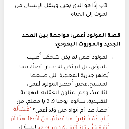
الآب إذًا هو الذي يحيي وينقل الإنسان من
الموت إلى الحياة.
قصة المولود أعمى: مواجهة بين العهد
الجديد والموروث اليهودي:
المولود أعمى لم يكن شخصًا أُصيب
بالمرض، بل لم تكن له عينان أصلًا، مما
يُظهر جذرية المعجزة التي صنعها
المسيح.فحين أُحضر المولود أعمى،
التلاميذ، وهم يمثلون العقلية اليهودية
التقليدية، سألوه: يوحنا 9: 2 يا معلم، من
"فَسَأَلَهُ
أخطأ: هذا أم أبواه حتى وُلد أعمى؟
تَلاَمِيذُهُ قَائِلِينَ: «يَا مُعَلِّمُ، مَنْ أَخْطَأَ: هذَا أَمْ
: السؤال
أَبَوَاهُ حَتَّى وُلِدَ أَعْمَى؟»" (يو 9: 2)