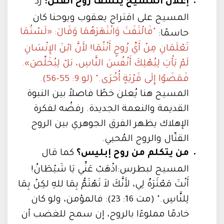
إعلان المسيح ينسف روح القتل:
ردّ
المسيح على اقتراح يعقوب ويوحنا كان
"فَالْتَفَتَ وَانْتَهَرَهُمَا وَقَالَ: «لَسْتُمَا
حاسمًا:
تَعْلَمَانِ مِنْ أَيِّ رُوحٍ أَنْتُمَا! لأَنَّ ابْنَ الإِنْسَانِ
لَمْ يَأْتِ لِيُهْلِكَ أَنْفُسَ النَّاسِ، بَلْ لِيُخَلِّصَ».
فَمَضَوْا إِلَى قَرْيَةٍ أُخْرَى." (لو 9: 55–56).
المسيح هنا يُعلن خطًا فاصلاً بين النبوة
القديمة والنعمة الجديدة. رفضُه لفكرة
الإهلاك يظهر الفرق الجوهري بين الروح
القتّال والروح المُحيي.
من يتكلم من روح إبليس؟
كما قال
المسيح لبطرس:اذْهَبْ عَنِّي يَا شَيْطَانُ!
أَنْتَ مَعْثَرَةٌ لِي، لأَنَّكَ لاَ تَهْتَمُّ بِمَا للهِ لكِنْ بِمَا
لِلنَّاسِ." (مت 16: 23): فالمؤمن، ولو كان
خادمًا مملوءًا بالروح، إن سمح للغضب أن