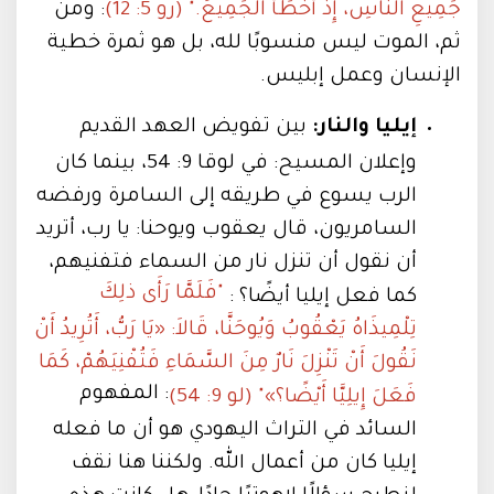
جَمِيعِ النَّاسِ، إِذْ أَخْطَأَ الْجَمِيعُ." (رو 5: 12)
: ومن
ثم، الموت ليس منسوبًا لله، بل هو ثمرة خطية
الإنسان وعمل إبليس.
إيليا والنار:
بين تفويض العهد القديم
وإعلان المسيح: في لوقا 9: 54، بينما كان
الرب يسوع في طريقه إلى السامرة ورفضه
السامريون، قال يعقوب ويوحنا: يا رب، أتريد
أن نقول أن تنزل نار من السماء فتفنيهم،
"فَلَمَّا رَأَى ذلِكَ
كما فعل إيليا أيضًا؟ :
تِلْمِيذَاهُ يَعْقُوبُ وَيُوحَنَّا، قَالاَ: «يَا رَبُّ، أَتُرِيدُ أَنْ
نَقُولَ أَنْ تَنْزِلَ نَارٌ مِنَ السَّمَاءِ فَتُفْنِيَهُمْ، كَمَا
: المفهوم
فَعَلَ إِيلِيَّا أَيْضًا؟»" (لو 9: 54)
السائد في التراث اليهودي هو أن ما فعله
إيليا كان من أعمال الله. ولكننا هنا نقف