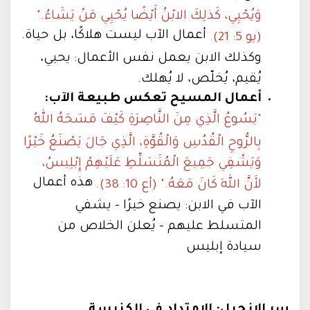
وَيُحْيِي، كَذلِكَ الابْنُ أَيْضًا يُحْيِي مَنْ يَشَاءُ."
أعمال الآب ليست هلاكًا، بل حياة.
(يو 5: 21).
وكذلك الابن يعمل نفس الأعمال: يحيي،
يُقيم، يُخلّص، لا يُهلك.
أعمال المسيح تعكس طبيعة الآب:
"يَسُوعُ الَّذِي مِنَ النَّاصِرَةِ كَيْفَ مَسَحَهُ اللهُ
بِالرُّوحِ الْقُدُسِ وَالْقُوَّةِ، الَّذِي جَالَ يَصْنَعُ خَيْرًا
وَيَشْفِي جَمِيعَ الْمُتَسَلِّطِ عَلَيْهِمْ إِبْلِيسُ،
هذه أعمال
لأَنَّ اللهَ كَانَ مَعَهُ." (أع 10: 38).
الآب في الابن: يصنع خيرًا - يشفي
المتسلط عليهم - يُعلن الخلاص من
سيادة إبليس