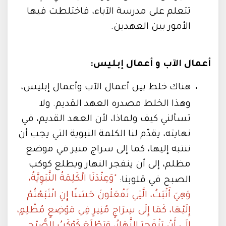
تتعلم على مدرسة الآباء، فاختلطت فيها
الأمور بين العهدين.
أعمال الآب و أعمال إبليس:
هناك خلط بين أعمال الآب وأعمال إبليس،
وهذا الخلط مصدره العهد القديم. ولا
تسألني كيف ولماذا، لأن العهد القديم، في
نهايته، يقدّم لنا الكلمة النبوية التي يجب أن
ننتبه إليها، كما إلى سراج منير في موضع
مظلم، إلى أن ينفجر النهار ويطلع كوكب
"وَعِنْدَنَا الْكَلِمَةُ النَّبَوِيَّةُ،
الصبح في قلوبنا:
وَهِيَ أَثْبَتُ، الَّتِي تَفْعَلُونَ حَسَنًا إِنِ انْتَبَهْتُمْ
إِلَيْهَا، كَمَا إِلَى سِرَاجٍ مُنِيرٍ فِي مَوْضِعٍ مُظْلِمٍ،
إِلَى أَنْ يَنْفَجِرَ النَّهَارُ، وَيَطْلَعَ كَوْكَبُ الصُّبْحِ