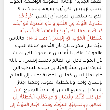
العهد الجديد؟ الإجابة اللاهوتية الواضحة: الموت
يُنسب لإبليس: لكي يُبيد بموته، بالموت، ذاك
الذي له سلطان الموت، أي إبليس. "
فَإِذْ قَدْ
تَشَارَكَ الأَوْلاَدُ فِي اللَّحْمِ وَالدَّمِ اشْتَرَكَ هُوَ أَيْضًا
كَذلِكَ فِيهِمَا، لِكَيْ يُبِيدَ بِالْمَوْتِ ذَاكَ الَّذِي لَهُ
سُلْطَانُ الْمَوْتِ، أَيْ إِبْلِيسَ،" (عب 2: 14)
: فالناس
تربّت على فكر خاطئ بأن الله هو "مالك الحياة
والموت". ولكن، الله ليس فيه موت لكي يُميت،
لأن الموت دخل إلى العالم بحسد إبليس، لا بالله.
الموت ليس عملًا إلهيًا، بل نتيجة للخطية التي
جاء بها إبليس: كما أن الخطية دخلت إلى العالم
بإنسان واحد، وبالخطية الموت، وهكذا اجتاز
الموت إلى جميع الناس، إذ أخطأ الجميع:
"مِنْ
أَجْلِ ذلِكَ كَأَنَّمَا بِإِنْسَانٍ وَاحِدٍ دَخَلَتِ الْخَطِيَّةُ إِلَى
الْعَالَمِ، وَبِالْخَطِيَّةِ الْمَوْتُ، وَهكَذَا اجْتَازَ الْمَوْتُ إِلَى