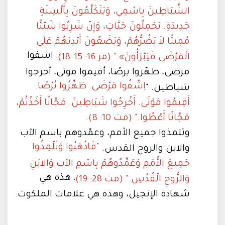
الشَّيَاطِينَ بِاسْمِي، وَيَتَكَلَّمُونَ بِأَلْسِنَةٍ
جَدِيدَةٍ. يَحْمِلُونَ حَيَّاتٍ، وَإِنْ شَرِبُوا شَيْئًا
مُمِيتًا لاَ يَضُرُّهُمْ، وَيَضَعُونَ أَيْدِيَهُمْ عَلَى
: اشفوا
الْمَرْضَى فَيَبْرَأُونَ»." (مر 16: 15-18)
مرضى، طهّروا برصًا، أقيموا موتى، أخرجوا
اِشْفُوا مَرْضَى. طَهِّرُوا بُرْصًا.
شياطين. "
أَقِيمُوا مَوْتَى. أَخْرِجُوا شَيَاطِينَ. مَجَّانًا أَخَذْتُمْ،
مَجَّانًا أَعْطُوا." (مت 10: 8).
وتلمذوا جميع الأمم، وعمّدوهم باسم الآب
"فَاذْهَبُوا وَتَلْمِذُوا
والابن والروح القدس.
جَمِيعَ الأُمَمِ وَعَمِّدُوهُمْ بِاسْمِ الآب وَالابْنِ
: هذه هي
وَالرُّوحِ الْقُدُسِ." (مت 28: 19)
شهادة الإنجيل، وهذه هي علامات الملكوت.