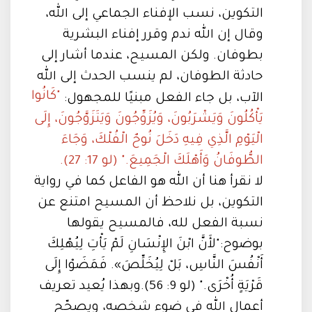
التكوين، نسب الإفناء الجماعي إلى الله،
وقال إن الله ندم وقرر إفناء البشرية
بطوفان. ولكن المسيح، عندما أشار إلى
حادثة الطوفان، لم ينسب الحدث إلى الله
"كَانُوا
الآب، بل جاء الفعل مبنيًا للمجهول:
يَأْكُلُونَ وَيَشْرَبُونَ، وَيُزَوِّجُونَ وَيَتَزَوَّجُونَ، إِلَى
الْيَوْمِ الَّذِي فِيهِ دَخَلَ نُوحٌ الْفُلْكَ، وَجَاءَ
الطُّوفَانُ وَأَهْلَكَ الْجَمِيعَ." (لو 17: 27).
لا نقرأ هنا أن الله هو الفاعل كما في رواية
التكوين، بل نلاحظ أن المسيح امتنع عن
نسبة الفعل لله، فالمسيح يقولها
بوضوح:"لأَنَّ ابْنَ الإِنْسَانِ لَمْ يَأْتِ لِيُهْلِكَ
أَنْفُسَ النَّاسِ، بَلْ لِيُخَلِّصَ». فَمَضَوْا إِلَى
قَرْيَةٍ أُخْرَى." (لو 9: 56).وبهذا يُعيد تعريف
أعمال الله في ضوء شخصه، ويصحّح