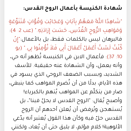
شهادة الكنيسة بأعمال الروح القدس:
"شَاهِدًا اللهُ مَعَهُمْ بِآيَاتٍ وَعَجَائِبَ وَقُوَّاتٍ مُتَنَوِّعَةٍ
وَمَوَاهِبِ الرُّوحِ الْقُدُسِ، حَسَبَ إِرَادَتِهِ." (عب 2: 4)
:
فالبرهان ليس بالكلمات فقط، بل بالأعمال:
"إِنْ
كُنْتُ لَسْتُ أَعْمَلُ أَعْمَالَ أَبِي فَلاَ تُؤْمِنُوا بِي." (يو
10: 37)
: فأعمال الابن في الكنيسة تُظهر أنه حي،
وأنه يعمل، وأن الشهادة عنه حقيقية. للأسف
الشديد، وبسبب الضعف الروحي الذي يسود في
هذه الأيام، بدلًا من أن تُضرم المواهب كما ينبغي،
صار من يتكلّم عن المواهب يُتهم بالكبرياء!
وأصبح يُقال: "الروح القدس لا يحلّ فينا"، بل
يُستهجن ويُرفض أن يُعلن أحدهم أن الروح
القدس حلّ فيه وكأن هذا القول يُعتبر أنه يدّعي
الألوهية! كلام مؤلم، لا يليق حتى أن يُعاد، ولكنني