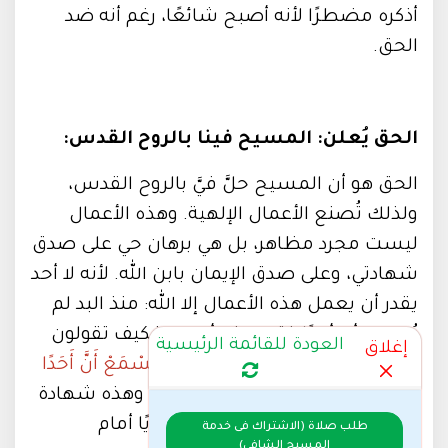
أذكره مضطرًا لأنه أصبح شائعًا، رغم أنه ضد
الحق.
الحق يُعلن: المسيح فينا بالروح القدس:
الحق هو أن المسيح حلَّ فيَّ بالروح القدس،
ولذلك تُصنع الأعمال الإلهية. وهذه الأعمال
ليست مجرد مظاهر، بل هي برهان حي على صدق
شهادتي، وعلى صدق الإيمان بابن الله. لأنه لا أحد
يقدر أن يعمل هذه الأعمال إلا الله: منذ البد لم
يُسمع أن أحدًا فتح عيني أعمى، فكيف تقولون
العودة للقائمة الرئيسية
إغلاق
إنه ليس من الله؟:
"مُنْذُ الدَّهْرِ لَمْ يُسْمَعْ أَنَّ أَحَدًا
فَتَحَ عَيْنَيْ مَوْلُودٍ أَعْمَى." (يو 9: 32).
وهذه شهادة
الرجل الأعمى التي صارت إعلانًا نبويًا أمام
طلب صلاة (الاشتراك فى خدمة
المسيح الشافي)