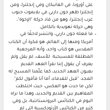
على أوروبا، في الفاتيكان وفي إنجلترا، ومن
إنجلترا ظهر جون داربي في بلايموث جنوب
غرب إنجلترا، وهو من قاد حركة "الإخوة"،
وهي حركة تهويدية بالكامل.
ما فعله جون داربي، وانتشر لاحقًا في
أمريكا ومنها إلى العالم، هو فكرة أن الكتاب
المقدس هو كتاب واحد، وأنه المرجعية
المطلقة للمسيحية. للأسف، لم يقل ولم
يعرف أن يقول إننا نقرأ العهد القديم
بعيون العهد الجديد، كما علّمنا المسيح له
المجد: "قيل للقدماء، أما أنا فأقول لكم".
لكن ما حدث هو العكس، حيث اختلطت
المفاهيم بين القديم والجديد، وهذا ما نراه
اليوم في الكنائس البروتستانتية، بل وفي
كثير من الكنائس الأرثوذكسية التي لم