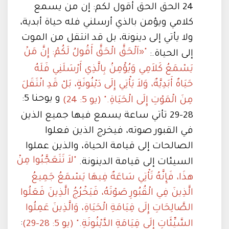
24 الحق الحق أقول لكم: إن من يسمع
كلامي ويؤمن بالذي أرسلني فله حياة أبدية،
ولا يأتي إلى دينونة، بل قد انتقل من الموت
"«اَلْحَقَّ الْحَقَّ أَقُولُ لَكُمْ: إِنَّ مَنْ
إلى الحياة.:
يَسْمَعُ كَلاَمِي وَيُؤْمِنُ بِالَّذِي أَرْسَلَنِي فَلَهُ
حَيَاةٌ أَبَدِيَّةٌ، وَلاَ يَأْتِي إِلَى دَيْنُونَةٍ، بَلْ قَدِ انْتَقَلَ
و يوحنا 5:
مِنَ الْمَوْتِ إِلَى الْحَيَاةِ." (يو 5: 24)
28-29 تأتي ساعة يسمع فيها جميع الذين
في القبور صوته، فيخرج الذين فعلوا
الصالحات إلى قيامة الحياة، والذين عملوا
"لاَ تَتَعَجَّبُوا مِنْ
السيئات إلى قيامة الدينونة.
هذَا، فَإِنَّهُ تَأْتِي سَاعَةٌ فِيهَا يَسْمَعُ جَمِيعُ
الَّذِينَ فِي الْقُبُورِ صَوْتَهُ، فَيَخْرُجُ الَّذِينَ فَعَلُوا
الصَّالِحَاتِ إِلَى قِيَامَةِ الْحَيَاةِ، وَالَّذِينَ عَمِلُوا
:
السَّيِّئَاتِ إِلَى قِيَامَةِ الدَّيْنُونَةِ." (يو 5: 28-29)