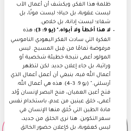
ظلمة هذا الفكر، ويكشف أن أعمال الآب
ليست عقوبة، بل حياة؛ ليست موتًا، بل
شفاء؛ ليست إدانة، بل خلاص.
لا هذا أخطأ ولا أبواه." (يو 9: 3):
هذه
الفكرة التي سادت الفكر اليهودي الناموسي
مرفوضة تمامًا من قِبل المسيح. ليس
المولود أعمى نتيجة خطيئة شخصية أو
وراثية، بل جاء إعلان جديد: لكن لتظهر
أعمال الله فيه، ينبغي أن أعمل أعمال الذي
أرسلني." (يو 9: 3–4): هذه هي أعمال الله:
فتح أعين العميان، منح البصر لإنسان وُلد
أعمى، خلق عينين من عدم، باستخدام نفس
مادة الطين التي خُلق منها الإنسان في
سفر التكوين. هنا نرى الخلق من جديد،
ليس كعقوبة، بل كإعلان حضور الخالق