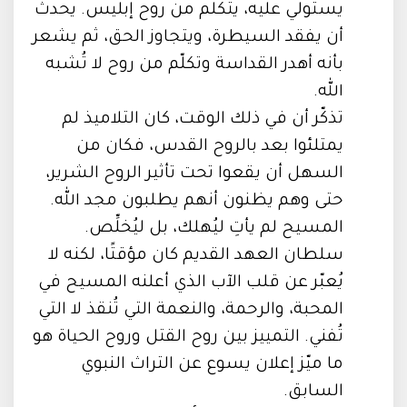
يستولي عليه، يتكلم من روح إبليس. يحدث
أن يفقد السيطرة، ويتجاوز الحق، ثم يشعر
بأنه أهدر القداسة وتكلّم من روح لا تُشبه
الله.
تذكّر أن في ذلك الوقت، كان التلاميذ لم
يمتلئوا بعد بالروح القدس، فكان من
السهل أن يقعوا تحت تأثير الروح الشرير،
حتى وهم يظنون أنهم يطلبون مجد الله.
المسيح لم يأتِ ليُهلك، بل ليُخلِّص.
سلطان العهد القديم كان مؤقتًا، لكنه لا
يُعبّر عن قلب الآب الذي أعلنه المسيح في
المحبة، والرحمة، والنعمة التي تُنقذ لا التي
تُفني. التمييز بين روح القتل وروح الحياة هو
ما ميّز إعلان يسوع عن التراث النبوي
السابق.