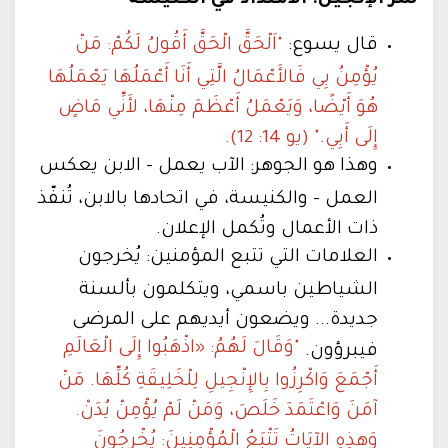
سر الإنجيل: الامتداد في الكنيسة
قال يسوع:
"اَلْحَقَّ الْحَقَّ أَقُولُ لَكُمْ: مَنْ
يُؤْمِنُ بِي فَالأَعْمَالُ الَّتِي أَنَا أَعْمَلُهَا يَعْمَلُهَا
هُوَ أَيْضًا، وَيَعْمَلُ أَعْظَمَ مِنْهَا، لأَنِّي مَاضٍ
إِلَى أَبِي." (يو 14: 12).
وهذا هو الجوهر: الآب يعمل - الابن يعكس
العمل - والكنيسة، في اتحادها بالابن، تُنفّذ
ذات الأعمال وتُكمل الإعلان.
العلامات التي تتبع المؤمنين: يُخرجون
الشياطين باسمي، ويتكلمون بألسنة
جديدة... ويضعون أيديهم على المرضى
"وَقَالَ لَهُمُ: «اذْهَبُوا إِلَى الْعَالَمِ
فيبرؤون.
أَجْمَعَ وَاكْرِزُوا بِالإِنْجِيلِ لِلْخَلِيقَةِ كُلِّهَا. مَنْ
آمَنَ وَاعْتَمَدَ خَلَصَ، وَمَنْ لَمْ يُؤْمِنْ يُدَنْ.
وَهذِهِ الآيَاتُ تَتْبَعُ الْمُؤْمِنِينَ: يُخْرِجُونَ