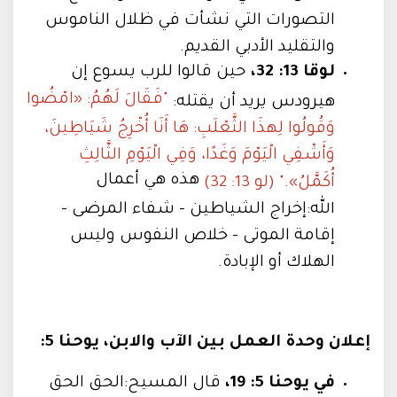
التصورات التي نشأت في ظلال الناموس
والتقليد الأدبي القديم.
لوقا 13: 32،
حين قالوا للرب يسوع إن
"فَقَالَ لَهُمُ: «امْضُوا
هيرودس يريد أن يقتله:
وَقُولُوا لِهذَا الثَّعْلَبِ: هَا أَنَا أُخْرِجُ شَيَاطِينَ،
وَأَشْفِي الْيَوْمَ وَغَدًا، وَفِي الْيَوْمِ الثَّالِثِ
هذه هي أعمال
أُكَمَّلُ»." (لو 13: 32)
الله:إخراج الشياطين - شفاء المرضى -
إقامة الموتى - خلاص النفوس وليس
الهلاك أو الإبادة.
إعلان وحدة العمل بين الآب والابن، يوحنا 5:
في يوحنا 5: 19،
قال المسيح:الحق الحق