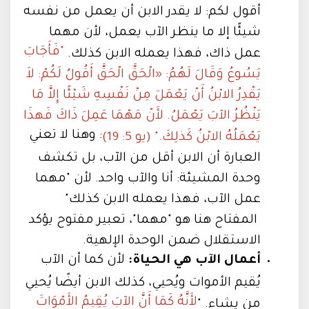
أقول لكم: لا يقدر الابن أن يعمل من نفسه
شيئًا إلا ما ينظر الآب يعمل، لأن مهما
"فَأَجَابَ
عمل ذاك، فهذا يعمله الابن كذلك.
يَسُوعُ وَقَالَ لَهُمُ: «الْحَقَّ الْحَقَّ أَقُولُ لَكُمْ: لاَ
يَقْدِرُ الابْنُ أَنْ يَعْمَلَ مِنْ نَفْسِهِ شَيْئًا إِلاَّ مَا
يَنْظُرُ الآبَ يَعْمَلُ. لأَنْ مَهْمَا عَمِلَ ذَاكَ فَهذَا
: وهنا لا تعني
يَعْمَلُهُ الابْنُ كَذلِكَ." (يو 5: 19)
العبارة أن الابن أقل من الآب، بل تكشف
وحدة المشيئة: أنا والآب واحد. لأن "مهما
عمل الآب، فهذا يعمله الابن كذلك"
المفتاح هنا هو "مهما"، تعبير مفتوح يؤكد
الاستقلال ضمن الوحدة الإلهية.
أعمال الآب هي الحياة:
لأن كما أن الآب
يُقيم الأموات ويُحيي، كذلك الابن أيضًا يُحيي
لأَنَّهُ كَمَا أَنَّ الآبَ يُقِيمُ الأَمْوَاتَ
من يشاء. "