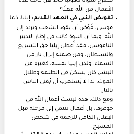
لنطرح سؤالًا لاهوتيًا حادًا: هل كانت هذه
الأعمال من الله فعلًا؟
تفويض النبي في العهد القديم:
إيليا، كما
موسى، فُوِّض أن يقود الشعب ويرده إلى
الله. وبما أن النبوة كانت في إطار التدبير
الناموسي، فقد أُعطي إيليا حق التشريع
والسلطان، ومن ضمنه إنزال نار من
السماء. ولكن إيليا نفسه، كغيره من
البشر، كان يسكن في الظلمة وظلال
الموت، لذا لا يُستغرب أن يُفني الناس
بالنار.
ومع ذلك، هذه ليست أعمال الله في
جوهرها، بل أعمال تنتمي إلى مرحلة قبل
الإعلان الكامل للرحمة في شخص
المسيح.