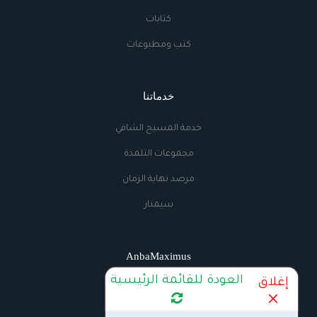
كتابات
كتب ومطبوعات
خدماتنا
خدمة المسيح الشافي
مجموعات التلمذة
مرصد نهاية الزمان
سيمنار
AnbaMaximus
العودة للقائمة الرئيسية
إغلاق
اتصل بنا
الراديو