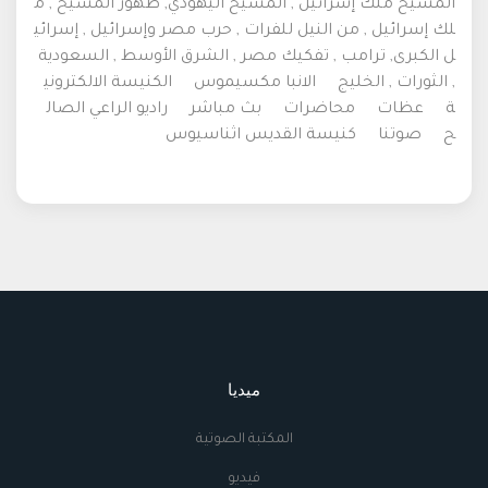
المسيح ملك إسرائيل , المسيح اليهودي, ظهور المسيح , م
لك إسرائيل , من النيل للفرات , حرب مصر وإسرائيل , إسرائي
ل الكبرى, ترامب , تفكيك مصر , الشرق الأوسط , السعودية
, الثورات , الخليج
الانبا مكسيموس
الكنيسة الالكتروني
ة
عظات
محاضرات
بث مباشر
راديو الراعي الصال
ح
صوتنا
كنيسة القديس اثناسيوس
ميديا
المكتبة الصوتية
فيديو