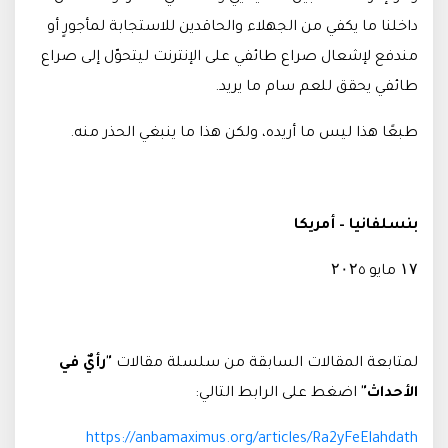
داخلنا ما يكفي من الجهلاء والحاقدين للاستجابة لمأجورٍ أو
مندفع لإشعال صراع طائفي على الإنترنت ليتحوّل إلى صراع
طائفي يحقق للعم سام ما يريد
.
طبعًا هذا ليس ما أريده، ولكن هذا ما ينبغي الحذر منه.
بنسلفانيا – أمريكا
۱۷ مايو ۲۰۲٥
لمتابعة المقالات السابقة من سلسلة مقالات
"رأيٌ في
الأحداث"
اضغط على الرابط التالي
:
https://anbamaximus.org/articles/Ra2yFeElahdath