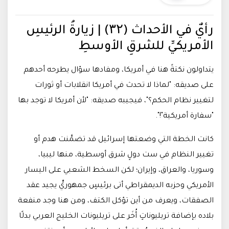
رأيٌ في الأحداث (۳۲) | زيارةُ الرئيسِ
الأمريكيِّ للشرقِ الأوسطِ
يتداولون نكتةً هنا في أمريكا، ومفادها سؤال يطرحه أحدهم
على صديقه: "لماذا لا تحدث في أمريكا انقلابات أو ثورات
لتغيير نظام الحكم؟"، فيجيبه صديقه: "لأن أمريكا لا توجد بها
"سفارة أمريكية"!".
كانت الخطة التي وضعتها إسرائيل قد تضمَّنت هدم أو
تغيير النظام في ست دولٍ شرق أوسطية، منها ليبيا،
وسوريا، والعراق، وإيران؛ لكن السخط الشعبي على اليسار
الأمريكي وحزبه الديمقراطي أتى برئيسٍ جمهوريٍّ يجيد عقد
الصفقات، ويعرف من أين تؤكل الكتف، ومن هنا وجد منفعة
بلاده بإضافة تريليوناتٍ أُخَر على تريليونات الخليج العربي بدلًا