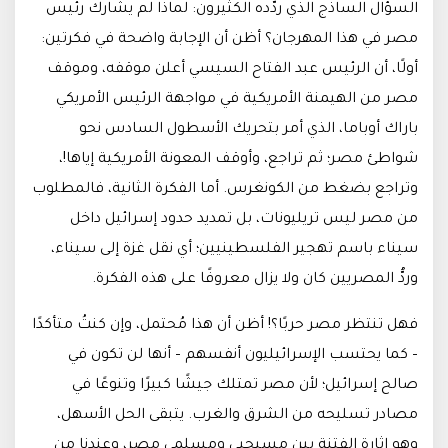
السؤال الساذج الذي ردَّده الكثيرون: لماذا لم يشارك رئيس
مصر في هذا المهرجان؟ أظن أن الإجابة واضحة في فكرتين:
أولًا، أن الرئيس عبد الفتاح السيسي أعلن موقفه، وموقف
مصر من الهيمنة الأمريكية في مواجهة الرئيس الأمريكي
باراك أوباما، الذي أمر بتحريك الأسطول السادس نحو
شواطئ مصر؛ ثم تراجع، وأوقف المعونة الأمريكية إياها!،
وتراجع بضغط من الكونغرس. أما الفكرة الثانية، فالمطلوب
من مصر ليس تريليونات، بل تمديد حدود إسرائيل داخل
سيناء باسم تهجير الفلسطينيين؛ أي نقل غزة إلى سيناء،
وردُّ المصريين كان ولا يزال معروفًا على هذه الفكرة.
فهل تنتظر مصر حربًا؟! أظن أن هذا مُحتمل، وإن كنتُ متأكدًا
– كما يحتسب الإسرائيليون أنفسهم – أنها لن تكون في
صالح إسرائيل؛ لأن مصر تمتلك جيشًا كبيرًا وتنوعًا في
مصادر تسليحه من الشرق والغرب. يتبقى الحل الأسهل،
وهو إثارة الفتنة بين مسيحيي ومسلمي مصر، وعندنا من