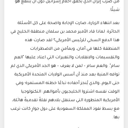
من ضرب إيران الذي يُحقق أحلام إسرائيل دون أن ينتفع هو
شيئًا.
بعد انتهاء الزيارة، صارت الإجابة واضحة على كل الأسئلة
الحائرة: لماذا قاد الأمير محمد بن سلمان منطقة الخليج في
هذا الدفع السخي للرئيس الأمريكي؟ لقد صارت هذه
المنطقة كلها في أمان، وبمأمنٍ من الاضطرابات
والتقسيمات والانقلابات والتغيرات التي اعتاد عليها "العم
سام". والعم سام – لمن لا يعرف – هو الجد الأمريكي الذي لم
توافه المنية بعد منذ أن أسس الولايات المتحدة الأمريكية
حتى اليوم، والذي يُنجز أحفاده تباعًا خطته المستمرة؛ وفي
الوقت نفسه اشتروا الخليجيون بأموالهم: التكنولوجيا
الأمريكية المتطورة التي ستنقل بلادهم نقلةً تقدميةً هائلة،
مع بسط نفوذ المملكة السعودية على دول جوارٍ كانت ترغب
بها.