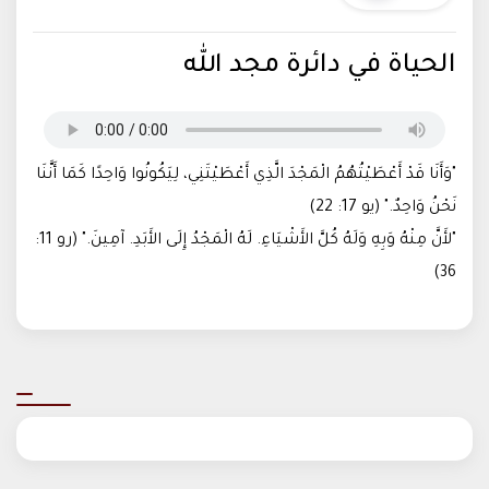
الحياة في دائرة مجد الله
"وَأَنَا قَدْ أَعْطَيْتُهُمُ الْمَجْدَ الَّذِي أَعْطَيْتَنِي، لِيَكُونُوا وَاحِدًا كَمَا أَنَّنَا
نَحْنُ وَاحِدٌ." (يو 17: 22)
"لأَنَّ مِنْهُ وَبِهِ وَلَهُ كُلَّ الأَشْيَاءِ. لَهُ الْمَجْدُ إِلَى الأَبَدِ. آمِينَ." (رو 11:
36)