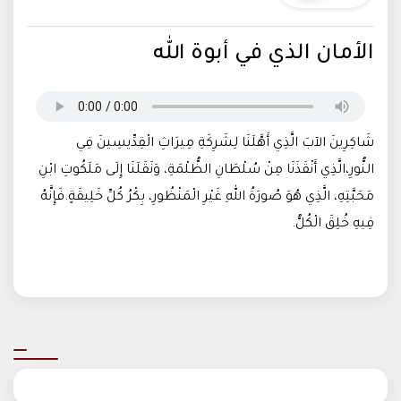
الأمان الذي في أبوة الله
شَاكِرِينَ الآبَ الَّذِي أَهَّلَنَا لِشَرِكَةِ مِيرَاثِ الْقِدِّيسِينَ فِي
النُّورِ،الَّذِي أَنْقَذَنَا مِنْ سُلْطَانِ الظُّلْمَةِ، وَنَقَلَنَا إِلَى مَلَكُوتِ ابْنِ
مَحَبَّتِهِ، الَّذِي هُوَ صُورَةُ اللهِ غَيْرِ الْمَنْظُورِ، بِكْرُ كُلِّ خَلِيقَةٍ.فَإِنَّهُ
فِيهِ خُلِقَ الْكُلُّ.