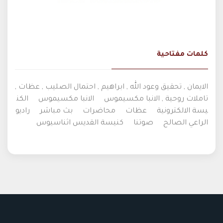
كلمات مفتاحية
الايمان , تحقيق وعود الله , ابراهيم , احتمال الصليب , عظات ,
تاملات روحية , الانبا مكسيموس
الانبا مكسيموس
الكن
يسة الالكترونية
عظات
محاضرات
بث مباشر
راديو
الراعي الصالح
صوتنا
كنيسة القديس اثناسيوس