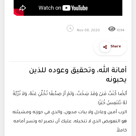
Nov 08, 2020
1094
Share
أمانة الله، وتحقيق وعوده للذين
يحبونه
أَيْضًا كُنْتُ فَتىً وَقَدْ شِخْتُ، وَلَمْ أَرَ صِدِّيقًا تُخُلِّيَ عَنْهُ، وَلاَ ذُرِّيَّةً
لَهُ تَلْتَمِسُ خُبْزًا.
الرب أمين وعادل ولا يبات مديون، والذي في حوزته ومشيئته
هو التعويض الذي لا تتخيله، عليك أن تصبر له وتسر أمامه
كاملاً.