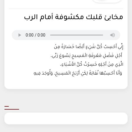
مخابئ قلبك مكشوفة أمام الرب
إِنِّي أَحْسِبُ كُلَّ شَيْءٍ أَيْضًا خَسَارَةً مِنْ
أَجْلِ فَضْلِ مَعْرِفَةِ الْمَسِيحِ يَسُوعَ رَبِّي،
الَّذِي مِنْ أَجْلِهِ خَسِرْتُ كُلَّ الأَشْيَاءِ،
وَأَنَا أَحْسِبُهَا نُفَايَةً لِكَيْ أَرْبَحَ الْمَسِيحَ، وَأُوجَدَ فِيهِ