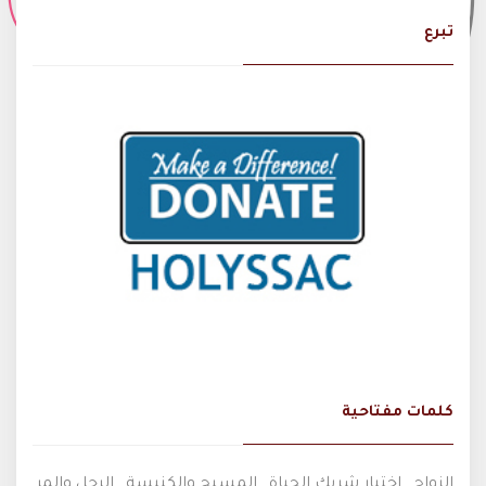
تبرع
كلمات مفتاحية
الزواج , اختيار شريك الحياة , المسيح والكنيسة , الرجل والمر