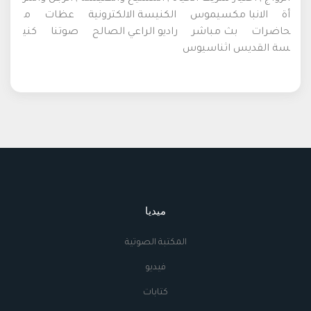
أة
الانبا مكسيموس
الكنيسة الالكترونية
عظات
م
حاضرات
بث مباشر
راديو الراعي الصالح
صوتنا
كني
سة القديس اثناسيوس
ميديا
المكتبة الصوتية
فيديو
كتابات