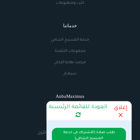
كتب ومطبوعات
خدماتنا
خدمة المسيح الشافي
مجموعات التلمذة
مرصد نهاية الزمان
سيمنار
AnbaMaximus
العودة للقائمة الرئيسية
إغلاق
اتصل بنا
الراديو
طلب صلاة (الاشتراك فى خدمة
السيرة الذاتية للانبا مكسيموس الأول
المسيح الشافي)