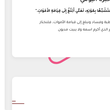
ُتَشَبِّهًا بِمَوْتِهِ، لَعَلِّي أَبْلُغُ إِلَى قِيَامَةِ الأَمْوَاتِ."
ة وفساد ونبلغ إلى قيامة الأموات، فلنختار
م الذي أكرم اسمه ولا يبيت مديون.