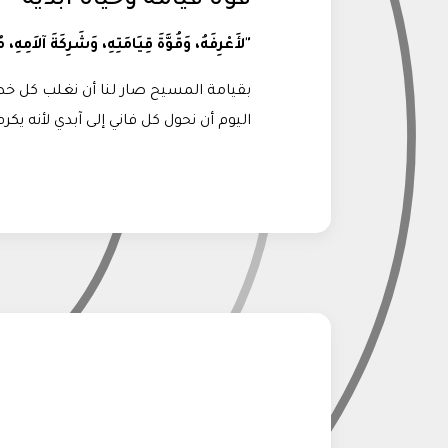
"لأَعْرِفَهُ، وَقُوَّةَ قِيَامَتِهِ، وَشَرِكَةَ آلاَمِهِ، م
بقيامة المسيح صار لنا أن نغلب كل خطي
اليوم أن نحول كل فاني إلى آبدي لأنه يكر