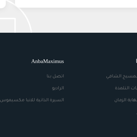
AnbaMaximus
لمسيح الشافي
اتصل بنا
ت التلمذة
الراديو
اية الزمان
السيرة الذاتية للانبا مكسيموس 