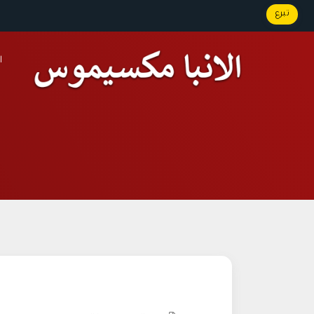
تبرع
ا