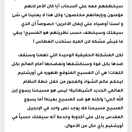
سيخطفهم معه علي السحاب أيا كان الأمر لانهم
مؤمنون وبإيمانهم مخلصون؛ وكل هذا لا يعنينا في شئ
و لسنا أوصياء علي إيمان الآخرين؛ خصوصاً أن الذي
سيملك وسيخطف حسب نظريتهم هو المسيح؛ يبقي
ما فيش مشكه لان الميه ستكذب الغطاس !
لكن المشكلة الحقيقية الوحيدة التي تهمنا وسنقف
ضدها بكل قوة وسنكشفها ونفضحها أمام العالم بكل
اللغات؛ هي أن المسيح المتوقع ظهوره في أورشليم
ليحكم عالم الشواذ والفجور من خلال خطة النظام
العالمي الجديد الشيطانية؛ ليس هو مسيحنا يسوع إبن
الله الحي؛ ولكنه هو ضد المسيح بعينه! أما يسوع
المسيح مسيحنا فلا يوجد نص واحد في الإنجيل
المقدس يدلل علي أكذوبة وخدعة أنه سيملك حسياً في
أورشليم بأي حال من الأحوال.