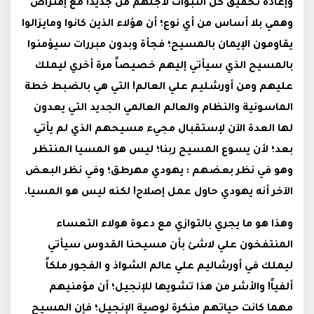
وإعادة تحقيق كل النبوات لأجلهم من جديد! مع إفتراض
وهمي بلا أساس من أي نوع؛ أن هؤلاء الذين كانوا ومايزالوا
يقاومون الإيمان بالمسيح؛ فجأة وبدون مبررات سيؤمنوا
بالمسيح الذي سيأتي إليهم خصيصاً مرة أخري ليملك
عليهم ومن أورشليم علي العالم! التي هي بالضبط خطة
الماسونية والنظام والعالم العالمي الجديد التي يعدون
لها العدة الآن لإستقبال مجيء مسيحهم الذي لم يأتي
بعد؛ لأن يسوع المسيح ربنا؛ ليس هو المسيا المنتظر
وهو في نظر بعضهم : يهودي مهرطق؛ وفي نظر البعض
الآخر أنه يهودي حاول عمل إصلاح! لكنه ليس هو المسيا.
وهذا هو ما يجري بالتوازي مع دعوة هولاء التعساء
المنتفخون علي لاشئ بأن مسيحنا القدوس سيأتي
ليملك في أورشاليم علي عالم الشواذ و الفجور ملكاً
ألفياً! والأشر من هذا تشويها للإنجيل؛ أن مؤمنيهم
مهما كانت حياتهم منكرة لوصية الإنجيل؛ فإن المسيح