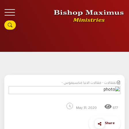
المقالات - مقالات الانبا مكسيموس -
May 31, 2020
877
Share