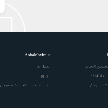
AnbaMaximus
لمسيح الشافي
اتصل بنا
ت التلمذة
الراديو
اية الزمان
السيرة الذاتية للانبا مكسيموس 