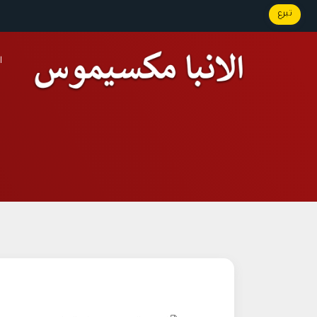
تبرع
ا