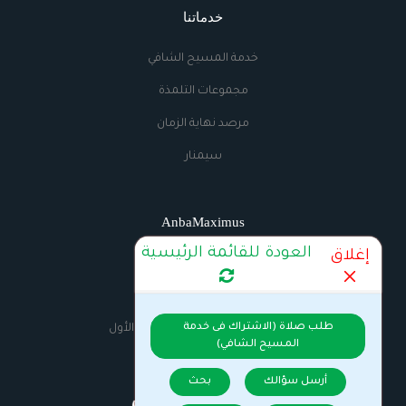
خدماتنا
خدمة المسيح الشافي
مجموعات التلمذة
مرصد نهاية الزمان
سيمنار
AnbaMaximus
العودة للقائمة الرئيسية
إغلاق
اتصل بنا
الراديو
طلب صلاة (الاشتراك فى خدمة
السيرة الذاتية للانبا مكسيموس الأول
المسيح الشافي)
أرسل سؤالك
بحث