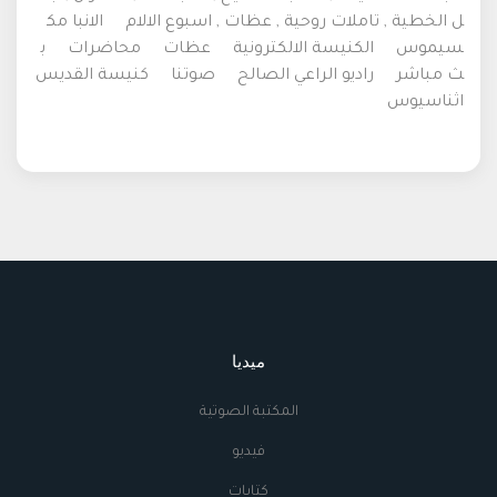
ل الخطية , تاملات روحية , عظات , اسبوع الالام
الانبا مك
سيموس
الكنيسة الالكترونية
عظات
محاضرات
ب
ث مباشر
راديو الراعي الصالح
صوتنا
كنيسة القديس
اثناسيوس
ميديا
المكتبة الصوتية
فيديو
كتابات