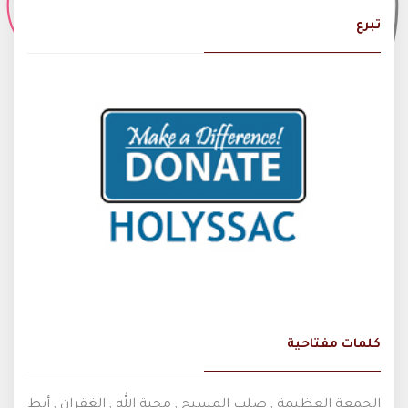
تبرع
كلمات مفتاحية
الجمعة العظيمة , صلب المسيح , محبة الله , الغفران , أبط