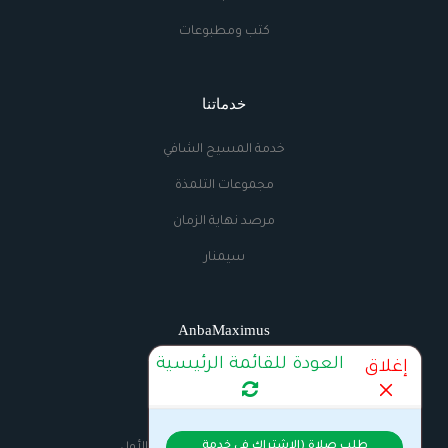
كتب ومطبوعات
خدماتنا
خدمة المسيح الشافي
مجموعات التلمذة
مرصد نهاية الزمان
سيمنار
AnbaMaximus
العودة للقائمة الرئيسية
إغلاق
اتصل بنا
الراديو
طلب صلاة (الاشتراك فى خدمة