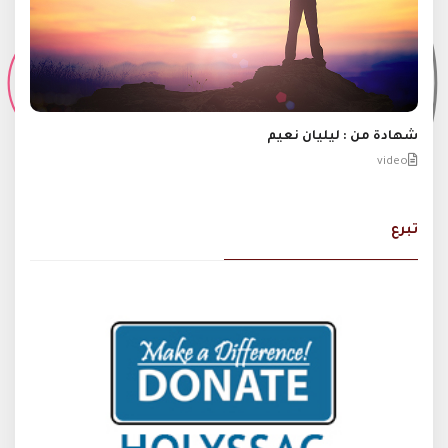
شهادة من : ليليان نعيم
video
تبرع