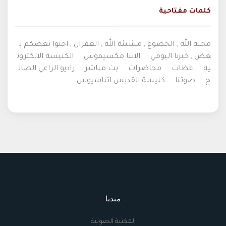
كلمات مفتاحية
محبة الله , الخضوع , مشيئة الله , الغفران , احبوا بعضكم ب
عض , خبزنا اليومي
الانبا مكسيموس
الكنيسة الالكترون
ية
عظات
محاضرات
بث مباشر
راديو الراعي الصال
ح
صوتنا
كنيسة القديس اثناسيوس
ميديا
المكتبة الصوتية