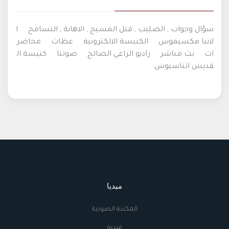
سؤال وجواب , الصليب , قتل المسيح , الاهانة , التسامح
ا
لانبا مكسيموس
الكنيسة الالكترونية
عظات
محاضر
ات
بث مباشر
راديو الراعي الصالح
صوتنا
كنيسة ال
قديس اثناسيوس
ميديا
المكتبة الصوتية
فيديو