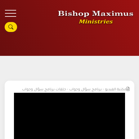
مكتبة الفيديو - برنامج سؤال وجواب - حلقات برنامج سؤال وجواب