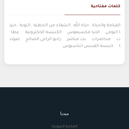
كلمات مفتاحية
القيامة والحياة , حياة الله , الشفاء من الخطية , التوبة , خبزن
ا اليومي
الانبا مكسيموس
الكنيسة الالكترونية
عظا
ت
محاضرات
بث مباشر
راديو الراعي الصالح
صوتن
ا
كنيسة القديس اثناسيوس
ميديا
المكتبة الصوتية