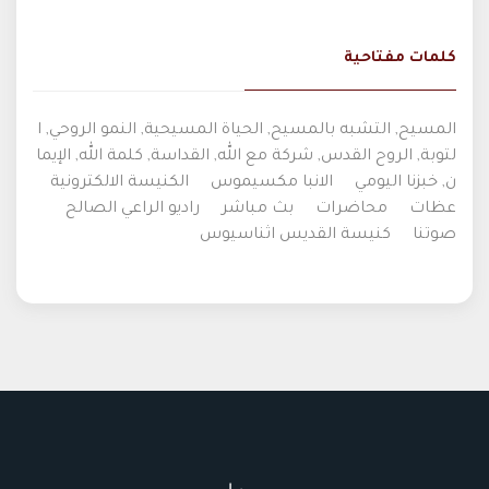
كلمات مفتاحية
المسيح, التشبه بالمسيح, الحياة المسيحية, النمو الروحي, ا
لتوبة, الروح القدس, شركة مع الله, القداسة, كلمة الله, الإيما
ن, خبزنا اليومي
الانبا مكسيموس
الكنيسة الالكترونية
عظات
محاضرات
بث مباشر
راديو الراعي الصالح
صوتنا
كنيسة القديس اثناسيوس