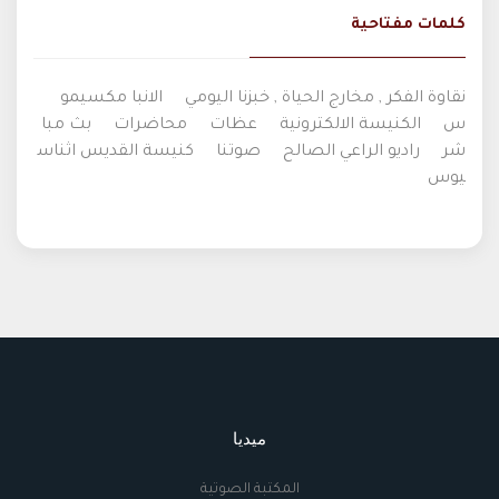
كلمات مفتاحية
نقاوة الفكر , مخارج الحياة , خبزنا اليومي
الانبا مكسيمو
س
الكنيسة الالكترونية
عظات
محاضرات
بث مبا
شر
راديو الراعي الصالح
صوتنا
كنيسة القديس اثناس
يوس
ميديا
المكتبة الصوتية