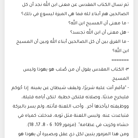
ثم نسال الكتاب المقدس عن معنى ابن الله نجد أن كل
الصالحين هم أبناء لله فما هي الميزة ليسوع في ذلك؟
- ما معنى أن المسيح ابن الله؟
- هل معنى أن ابن الله تجسد؟
- ما الفرق بين أن كل الصالحين أبناء الله وبين أن المسيح
ابن الله؟
=======
٣- الكتاب المقدس يقول أن من صُلب هو يهوذا وليس
المسيح.
- "فأقم أنت عليه شريرًا، وليقف شيطان عن يمينه. إذا حُوكم
فليخرج مذنبًا، وصلاته فلتكن خطية. لتكن أيامه قليلة،
ووظيفته ليأخذها آخر.. وأحب اللعنة فأتته، ولم يسر بالبركة
فتباعدت عنه. ولبس اللعنة مثل ثوبه، فدخلت كمياه في
حشاه وكزيت في عظامه". (مزمور 109: 6 – 8، 17، 18).
ومن هذا المزمور يتبين لكل ذي عقل وبصيرة أن يهوذا هو