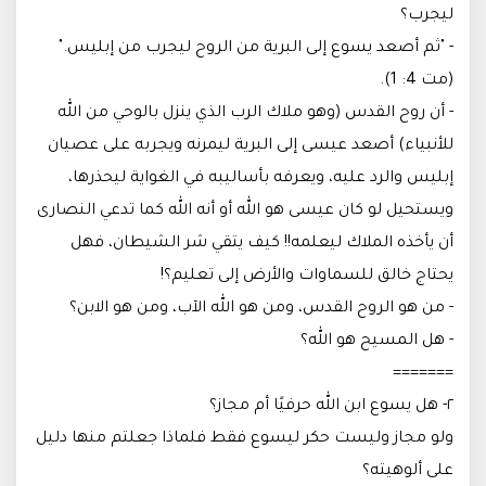
ليجرب؟
- "ثم أصعد يسوع إلى البرية من الروح ليجرب من إبليس."
(مت 4: 1).
- أن روح القدس (وهو ملاك الرب الذي ينزل بالوحي من الله
للأنبياء) أصعد عيسى إلى البرية ليمرنه ويجربه على عصيان
إبليس والرد عليه، ويعرفه بأساليبه في الغواية ليحذرها،
ويستحيل لو كان عيسى هو الله أو أنه الله كما تدعي النصارى
أن يأخذه الملاك ليعلمه!‌! كيف يتقي شر الشيطان، فهل
يحتاج خالق للسماوات والأرض إلى تعليم؟‌!
- من هو الروح القدس، ومن هو الله الآب، ومن هو الابن؟
- هل المسيح هو الله؟
=======
٢- هل يسوع ابن الله حرفيًا أم مجاز؟
ولو مجاز وليست حكر ليسوع فقط فلماذا جعلتم منها دليل
على ألوهيته؟