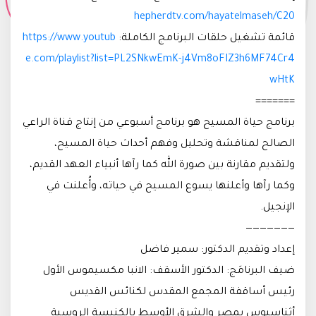
hepherdtv.com/hayatelmaseh/C20
قائمة تشغيل حلقات البرنامج الكاملة:
https://www.youtub
e.com/playlist?list=PL2SNkwEmK-j4Vm8oFIZ3h6MF74Cr4
wHtK
=======
برنامج حياة المسيح هو برنامج أسبوعي من إنتاج قناة الراعي
الصالح لمناقشة وتحليل وفهم أحداث حياة المسيح،
ولتقديم مقارنة بين صورة الله كما رآها أنبياء العهد القديم،
وكما رآها وأعلنها يسوع المسيح في حياته، وأُعلنت في
الإنجيل.
———————
إعداد وتقديم الدكتور: سمير فاضل
ضيف البرنامَج: الدكتور الأسقف: الانبا مكسيموس الأول
رئيس أساقفة المجمع المقدس لكنائس القديس
أثناسيوس بمصر والشرق الأوسط بالكنيسة الروسية