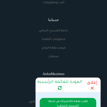
كتب ومطبوعات
خدماتنا
خدمة المسيح الشافي
مجموعات التلمذة
مرصد نهاية الزمان
سيمنار
AnbaMaximus
العودة للقائمة الرئيسية
إغلاق
اتصل بنا
الراديو
طلب صلاة (الاشتراك فى خدمة
السيرة الذاتية للانبا مكسيموس الأول
المسيح الشافي)