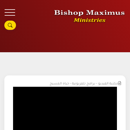
مكتبة الفيديو - برامج تلفزيونية - حياة المسيح