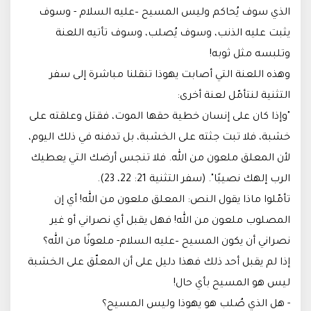
الذي سوف يُحاكم وليس المسيح –عليه السلام - وسوف
يثبت عليه الذنب، وسوف يُصلب، وسوف تأتيه اللعنة
وتلبسه مثل ثوبه!
وهذه اللعنة التي أصابت يهوذا تنقلنا مباشرة إلى سفر
التثنية لنتأمّل لعنة أخرى:
"وإذا كان على إنسان خطية حقها الموت، فقتل وعلقته على
خشبة، فلا تبت جثته على الخشبة، بل تدفنه في ذلك اليوم،
لأن المعلق ملعون من الله. فلا تنجس أرضك التي يعطيك
الرب إلهك نصيبًا". (سفر التثنية 21: 22، 23).
تأمّلوا ماذا يقول النص: المعلق ملعون من الله! أي إن
المصلوب ملعون من الله! فهل يقبل أي نصراني أو غير
نصراني أن يكون المسيح –عليه السلام- ملعونًا من الله؟
إذا لم يقبل أحد ذلك فهذا دليل على أن المعلّق على الخشبة
ليس هو المسيح بأي حال!
- هل الذي صُلب هو يهوذا وليس المسيح؟