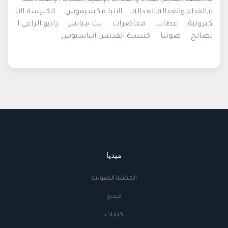
يد,العهد القديم,الفداء والعدالة الإلهية,العدالة الإلهية,الفدا
ء,الفداء والعدالة,العدالة
الانبا مكسيموس
الكنيسة الال
كترونية
عظات
محاضرات
بث مباشر
راديو الراعي ا
لصالح
صوتنا
كنيسة القديس اثناسيوس
ميديا
المكتبة الصوتية
فيديو
كتابات