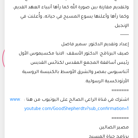
ولتقديم مقارنة بين صورة الله كما رآها أنبياء العهد القديم،
وكما رآها وأعلنها يسوع المسيح في حياته، وأُعلنت في
الإنجيل.
-------
إعداد وتقديم الدكتور: سمير فاضل
ضيف البرنامَج: الدكتور الأسقف: الانبا مكسيموس الأول
رئيس أساقفة المجمع المقدس لكنائس القديس
أثناسيوس بمصر والشرق الأوسط بالكنيسة الروسية
الأرثوذكسية الرسولية.
=======
اشترك في قناة الراعي الصالح على اليوتيوب من هنا :
www.
youtube.com/GoodShepherdtv?sub_confirmation=1
=======
مصير الضالين
برنامج حياة المسيح