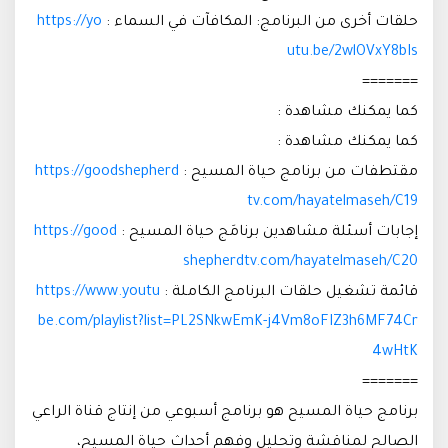
حلقات أخرى من البرنامج: المكافآت في السماء :
https://yo
utu.be/2wlOVxY8bIs
=======
كما يمكنك مشاهدة :
كما يمكنك مشاهدة :
مقتطفات من برنامج حياة المسيح :
https://goodshepherd
tv.com/hayatelmaseh/C19
إجابات أسئلة مشاهدين برنامَج حياة المسيح :
https://good
shepherdtv.com/hayatelmaseh/C20
قائمة تشغيل حلقات البرنامج الكاملة :
https://www.youtu
be.com/playlist?list=PL2SNkwEmK-j4Vm8oFIZ3h6MF74Cr
4wHtK
=======
برنامج حياة المسيح هو برنامج أسبوعي من إنتاج قناة الراعي
الصالح لمناقشة وتحليل وفهم أحداث حياة المسيح،