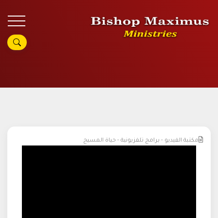
مكتبة الفيديو - برامج تلفزيونية - حياة المسيح