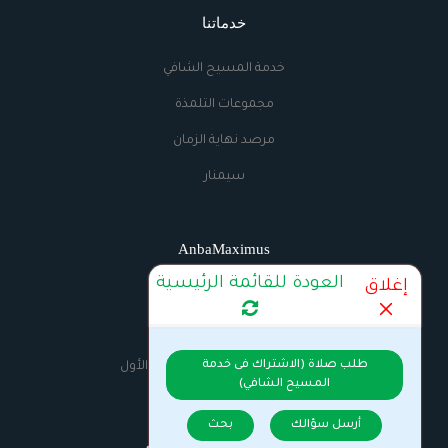
خدماتنا
خدمة المسيح الشافي
مجموعات التلمذة
مرصد نهاية الزمان
سيمنار
AnbaMaximus
العودة للقائمة الرئيسية
إغلاق
اتصل بنا
الراديو
طلب صلاة (الاشتراك فى خدمة
السيرة الذاتية للانبا مكسيموس الأول
المسيح الشافي)
أرسل سؤالك
بحث