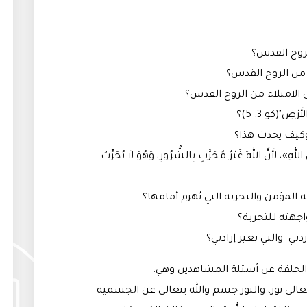
روح القدس؟
 من الروح القدس؟
 الامتلاء من الروح القدس؟
ْضِ"(كو 3: 5)؟
وكيف يحدث هذا؟
لِ اللهِ»، لأَنَّ اللهَ غَيْرُ مُجَرَّبٍ بِالشُّرُورِ، وَهُوَ لاَ يُجَرِّبُ
بة المؤمن والتجربة التي يُهزم أمامها؟
اجهته للتجربة؟
ردتي والتي بغير إرادتي؟
لحلقة عن أسئلة المشاهدين وهي:
 تعالى نور، والنور جسم والله يتعالى عن الجسمية