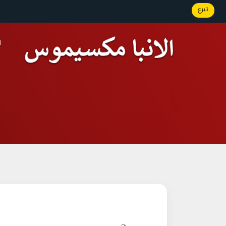
تبرع
ا