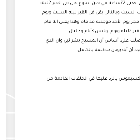
5/يونان بقى في بطن الحوت 3أيام و3ليال. يعنى 72ساعه في حين يسوع بقى في القبر 2ليله
السبت وبالتالي بقى في القبر ليله السبت ويوم
ر يوم الأحد فوجدته قد قام وهذا يعنى انه قام
3 ليال.
صُّلْب على. أساس أن المسيح بشر نبي وان الذي
جد أن أية يونان مطبقه بالكامل.
سيموس بالرد عليها في الحلَقات القادمة من