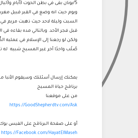
ويوم حيث انه وضع في القبر قبيل مغرب 
السبت وليلة لاحد حيث ذهبت مريم في فج
قبل فجر الأحد. وبالتالي مده بقاءه في القبر 2ليله ويوم. وليس 3أيام و
ولكن لو رجعنا إلى الإسلام في عمليه ال
صُلْب واحدًا آخر غير المسيح شبيه له ت
يمكنك إرسال أسئلتك وسيقوم الأنبا مك
برنامَج حياة المسيح
من على موقعنا
https://GoodShepherdtv.com/Ask
أو على صفحة البرنامَج على الفيس بوك
https://Facebook.com/HayatElMaseh