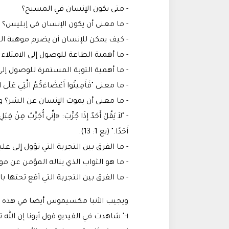
- متى يكون الإنسان في المسيح؟
- ما معنى أن يكون الإنسان في إبليس؟
- كيف يمكن للإنسان أن يضرم موهبة ال
- ما أهمية الطاعة للوصول إلى الامتلاء
- ما أهمية التوبة المستمرة للوصول إلى
- ما معنى "فَأَمِيتُوا أَعْضَاءَكُمُ الَّتِي عَلَى الأَر
- ما معنى أن يموت الإنسان عن الشر؟ 
- "لاَ يَقُلْ أَحَدٌ إِذَا جُرِّبَ: «إِنِّي أُجَرَّبُ مِنْ قِبَ
أَحَدًا." (يع 1: 13).
- ما الفرق بين التجربة التي تؤول إلى غل
- ما هو الثواب الذي يناله المؤمن عن مو
- ما الفرق بين التجربة التي أقع تحتها با
ويجيب الأنبا مكسيموس أيضا في هذه ا
١-" شاهدت في الفيديو قول أبونا إن الله