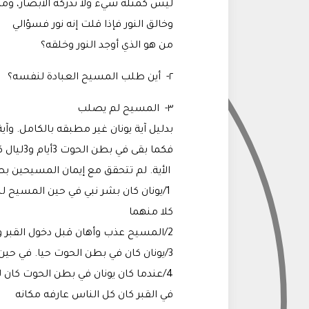
ليس كمثله شيء ولا تدركه الأبصار، ومن 
وخالق النور فإذا قلت إنه نور فسؤالي
من هو الذي أوجد النور وخلقه؟
٢- أين طلب المسيح العبادة لنفسه؟
٣- المسيح لم يصلب
بدليل آية يونان غير مطبقه بالكامل. وآية 
فكما بقى في بطن الحوت 3أيام و3ليال كذلك يبقى بن الإنسان فى جوف الأرض
الأية. لم تتحقق مع إيمان المسيحين ب
1/يونان كان بشر نبي في حين المسيح
كلا منهما
2/المسيح عذب وأهان قبل دخول القبر ولكن يونان لا
3/يونان كان في بطن الحوت حيا. في حين المسيح كان في القبر ميتًا
4/عندما كان يونان في بطن الحوت كان ل
في القبر كان كل الناس عارفه مكانه