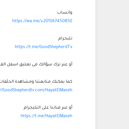
واتساب
https://wa.me/+201067450850
تليجرام
https://t.me/GoodShepherdTv
أو عبر ترك سؤالك في تعليق اسفل الفي
كما يمكنك متابعتنا ومشاهدة الحلَقات
://GoodShepherdtv.com/HayatElMaseh
أو عبر قناتنا على التليجرام
https://t.me/HayatElMaseh