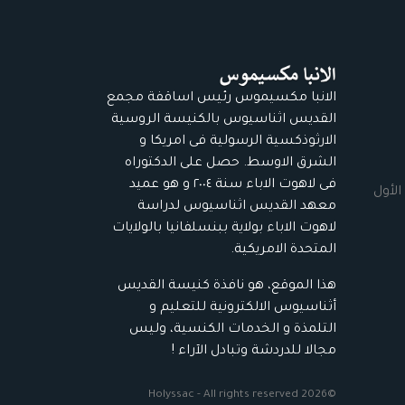
الانبا مكسيموس رئيس اساقفة مجمع
القديس اثناسيوس بالكنيسة الروسية
الارثوذكسية الرسولية فى امريكا و
الشرق الاوسط. حصل على الدكتوراه
فى لاهوت الاباء سنة ٢٠٠٤ و هو عميد
الأول
معهد القديس اثناسيوس لدراسة
لاهوت الاباء بولاية ببنسلفانيا بالولايات
المتحدة الامريكية.
هذا الموقع، هو نافذة كنيسة القديس
أثناسيوس الالكترونية للتعليم و
التلمذة و الخدمات الكنسية، وليس
مجالا للدردشة وتبادل الآراء !
©2026 Holyssac - All rights reserved