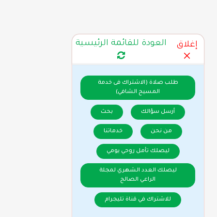
العودة للقائمة الرئيسية
إغلاق
طلب صلاة (الاشتراك فى خدمة
المسيح الشافي)
أرسل سؤالك
بحث
من نحن
خدماتنا
ليصلك تأمل روحي يومي
ليصلك العدد الشهري لمجلة
الراعي الصالح
للاشتراك في قناة تليجرام