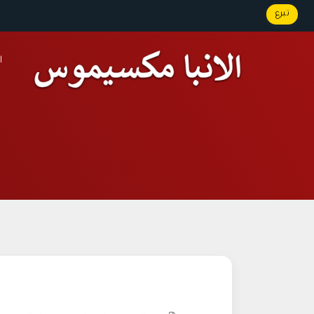
تبرع
ا