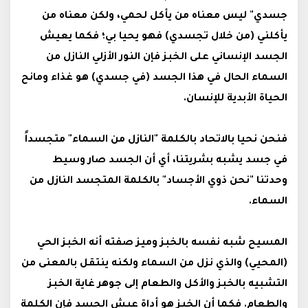
جسدي" ليس معناه من يأكل لحمي، ولكن معناه من
يأكلني (من خلال تجسدي) فهو يحيا بي؛ فكما يعيش
الجسد الإنساني على الخبز فإن النور الأزلي النازل من
السماء الحال في هذا الجسد (في جسدي) هو غذاء ومانح
الحياة الأبدية للإنسان.
فنحن نحيا بالاتحاد بالكلمة "النازل من السماء" متجسداً
في جسد يشبه بشريتنا، أي أن الجسد صار وسيط
وحدتنا "نحن ذوي الأجساد" بالكلمة المتجسد النازل من
السماء.
المسيح شبه نفسه بالخبز وميز صفته أنه الخبز الحي
(المحيي) والذي نزل من السماء ولكنه ينتقل بالمعنى من
التشبيه بالخبز والأكل والطعام إلى جوهر غاية الخبز
والطعام. فكما أن الخبز هو أداة عيش الجسد فإن الكلمة