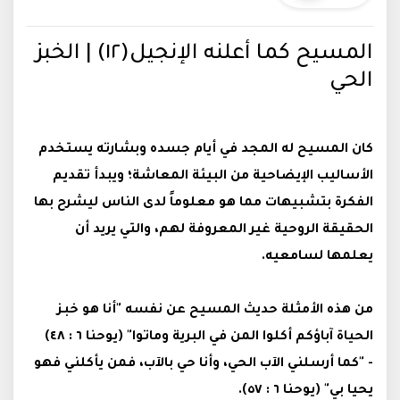
المسيح كما أعلنه الإنجيل(١٢) | الخبز
الحي
كان المسيح له المجد في أيام جسده وبشارته يستخدم
الأساليب الإيضاحية من البيئة المعاشة؛ ويبدأ تقديم
الفكرة بتشبيهات مما هو معلوماً لدى الناس ليشرح بها
الحقيقة الروحية غير المعروفة لهم، والتي يريد أن
يعلمها لسامعيه.
من هذه الأمثلة حديث المسيح عن نفسه "أنا هو خبز
الحياة آباؤكم أكلوا المن في البرية وماتوا" (يوحنا ٦ : ٤٨)
- "كما أرسلني الآب الحي، وأنا حي بالآب، فمن يأكلني فهو
يحيا بي" (يوحنا ٦ : ٥٧).