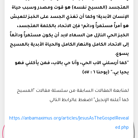
المتجسد (المسيح نفسه) هو قوت ومصدر وسبب حياة
الإنسان الأبدية؛ وكما أن تغذي الجسد على الخبز للعيش
هو أمراً مستمراً ودائم؛ فإن الاتحاد بالكلمة المتجسد،
الخبز الحي النازل من السماء لابد أن يكون مستمراً ودائماً
إلى الاتحاد الكامل والنهار الكامل والحياة الأبدية بالمسيح
يسوع.
"كما أرسلني الآب الحي، وأنا حي بالآب، فمن يأكلني فهو
يحيا بي." (يوحنا ٦ : ٥٧)
لمتابعة المقالات السابقة من سلسلة مقالات "المسيح
كما أعلنه الإنجيل" اضغط عالرابط التالي
https://anbamaximus.org/articles/JesusAsTheGospelReveal
ed.php