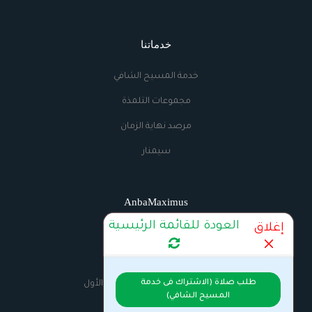
خدماتنا
خدمة المسيح الشافي
مجموعات التلمذة
مرصد نهاية الزمان
سيمنار
AnbaMaximus
العودة للقائمة الرئيسية
إغلاق
اتصل بنا
الراديو
طلب صلاة (الاشتراك فى خدمة
السيرة الذاتية للانبا مكسيموس الأول
المسيح الشافي)