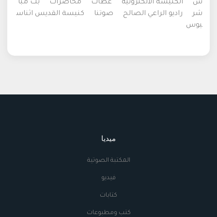
س
الكنيسة الالكترونية
عظات
محاضرات
بث مبا
شر
راديو الراعي الصالح
صوتنا
كنيسة القديس اثناس
يوس
ميديا
المكتبة الصوتية
فيديو
كتابات
كتب ومطبوعات