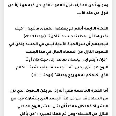
ومولوداً من العذراء، فإن اللاهوت الذي حل فيه هو نازلاً من
فوق من عند الآب.
الفكرة الرابعة أنهم لم يفهموا المغزى قائلين : "كيف
يقدر هذا أن يعطينا جسده لنأكل؟" (يوحنا ٦ : ٥٢)
فيجيبهم أن سر الحياة الأبدية ليس في الجسد ولكن في
اللاهوت النازل من السماء الحال في هذا الجسد
"فإن رأيتم ابن الإنسان صاعدا إلى حيث كان أولاً
الروح هو الذي يحيي. أما الجسد فلا يفيد شيئا. الكلام
الذي أكلمكم به هو روح وحياة." (يوحنا ٦ : ٦٢)
‌أما الفكرة الخامسة فهي أنه إذا لم يكن اللاهوت الذي نزل
من السماء قد حل في هذا الجسد الذي يتشارك فيه مع
البشرية؛ فما كان ممكناً أن ينال البشر الروح المحيي
النازل من السماء؛ ومن ثم فهنا تعبيره : "من يأكل