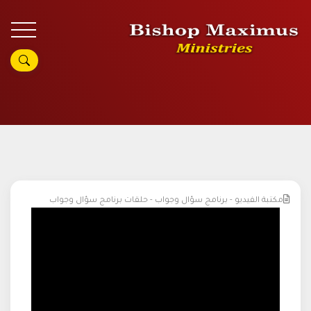
مكتبة الفيديو - برنامج سؤال وجواب - حلقات برنامج سؤال وجواب