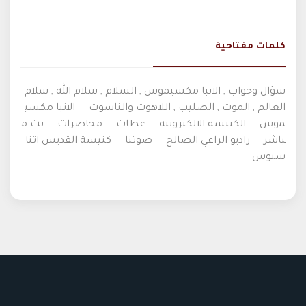
كلمات مفتاحية
سؤال وجواب , الانبا مكسيموس , السلام , سلام الله , سلام
العالم , الموت , الصليب , اللاهوت والناسوت
الانبا مكسي
موس
الكنيسة الالكترونية
عظات
محاضرات
بث م
باشر
راديو الراعي الصالح
صوتنا
كنيسة القديس اثنا
سيوس