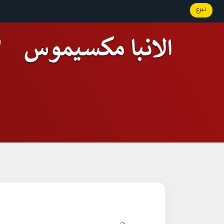
تبرع
ا