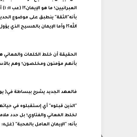
العبر
بأنه"الثقة" ينطبق على موضوع الحديث
الله؟! وأما الإيمان بالمسيح الذي يؤو
الحقيقة أن خلط الكلمات والمعاني هو
بأنهم مؤمنون ومخلصون؛ وهم بالأس
فالعهد الجديد يشرح ببساطة في( يو١: ١٢) تعريفا للمؤمنين أنهم:
"الذين قبلوه" أي إستقبلوه في حيات
لخلط المعاني والفتاوي؛ بل حدد مل
بأنه: "الإيمان العامل بالمحبة" (غل٥: ٦)