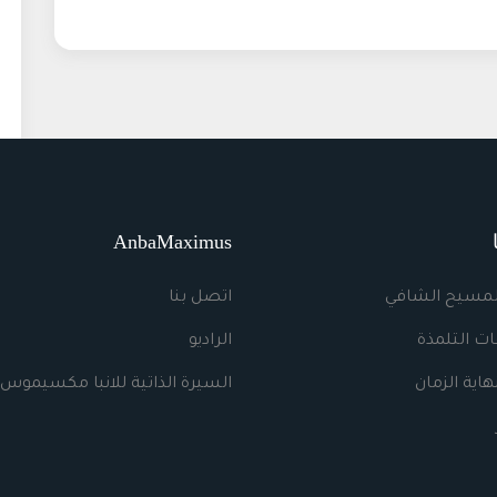
AnbaMaximus
لمسيح الشافي
اتصل بنا
ت التلمذة
الراديو
اية الزمان
السيرة الذاتية للانبا مكسيموس 