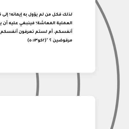
لذلك فكل من لم يؤول به إيمانه؛ إلى ق
العملية المعاشة؛ فينبغي عليه أن يم
أنفسكم. أم لستم تعرفون أنفسكم ، 
مرفوضين ؟ "(٢كو١٣: ٥)