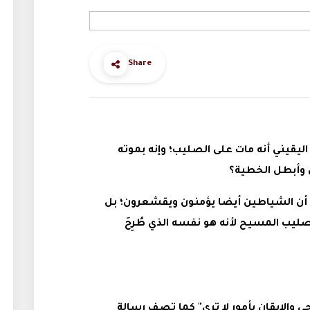
Share
ليقيني أنه مات على الصليب؛ وإنه بموته
 وأبطل الخطية؟
 أن الشياطين أيضا يؤمنون ويقشعرون؛ بل
ليب المسيح لأنه هو نفسه الذي طُرِحَ
ي والإيقان بأمور لا ترى" كما تصف رسالة