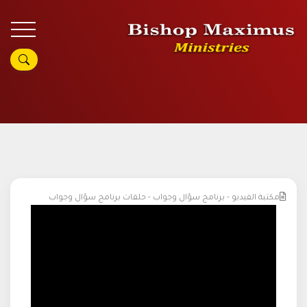
مكتبة الفيديو - برنامج سؤال وجواب - حلقات برنامج سؤال وجواب