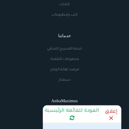
كتابات
كتب ومطبوعات
خدماتنا
خدمة المسيح الشافي
مجموعات التلمذة
مرصد نهاية الزمان
سيمنار
AnbaMaximus
العودة للقائمة الرئيسية
إغلاق
اتصل بنا
الراديو