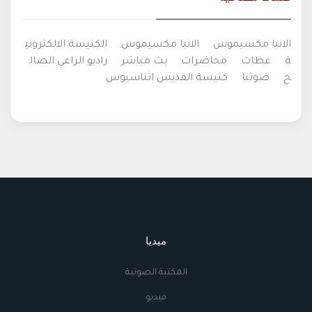
الانبا مكسيموس
الانبا مكسيموس
الكنيسة الالكتروني
ة
عظات
محاضرات
بث مباشر
راديو الراعي الصال
ح
صوتنا
كنيسة القديس اثناسيوس
ميديا
المكتبة الصوتية
فيديو