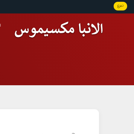
تبرع
ا