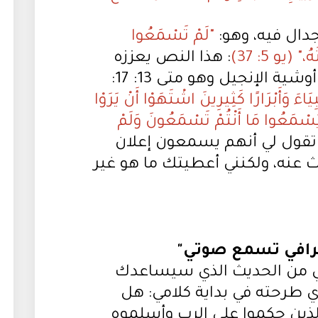
جدال فيه، وهو:
"لَمْ تَسْمَعُوا
" (يو 5: 37)
: هذا النص يعززه
ية الإنجيل وهو متى 13: 17:
بِيَاءَ وَأَبْرَارًا كَثِيرِينَ اشْتَهَوْا أَنْ يَرَوْا
َنْ يَسْمَعُوا مَا أَنْتُمْ تَسْمَعُونَ وَلَمْ
 تقول لي أنهم يسمعون إعلان
ث عنه، ولكنني أعطيتك ما هو غير
خرافي تسمع صوتي"
ثاني من الحديث الذي سيساعدك
ي طرحته في بداية كلامي: هل
 الذين حكموا على الرب وأسلموه