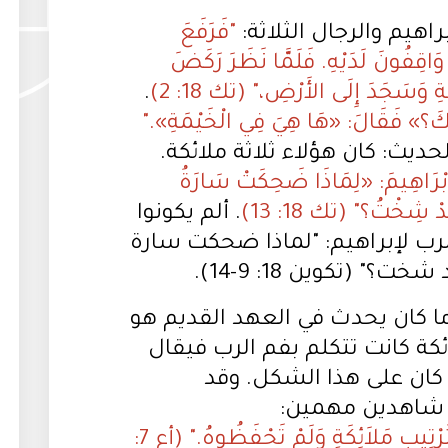
براهيم والرجال الثلاثة:
"فَرَفَعَ
ال وَاقِفُونَ لَدَيْهِ. فَلَمَّا نَظَرَ رَكَضَ
ِ وَسَجَدَ إِلَى الأَرْضِ،" (تك 18: 2)
.
أَتُكَ؟» فَقَالَ: «هَا هِيَ فِي الْخَيْمَةِ»."
لحديث: كان هؤلاء ثلاثة ملائكة.
إِبْرَاهِيمَ: «لِمَاذَا ضَحِكَتْ سَارَةُ
قَدْ شِخْتُ؟" (تك 18: 13)
. ألم يكونوا
لرب لإبراهيم: "لماذا ضحكت سارة
؟" (تكوين 18: 9-14).
ما كان يحدث في العهد القديم هو
كة كانت تتكلم بفم الرب فيقال
كان على هذا الشكل. وقد
 شاهدين مهمين:
"أَخَذْتُمُ النَّامُوسَ بِتَرْتِيبِ مَلاَئِكَةٍ وَلَمْ تَحْفَظُوهُ." (أع 7: