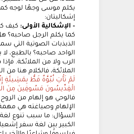
يكلم موسى وجهًا لوجه كما
إشكاليتان:
- الإشكالية الأولى:
كيف كان
كما يكلم الرجل صاحبه؟ هل
الذبذبات الصوتية التي سمع
الواحد صاحبه؟ بالطبع، لا 
الرب ولا من الملائكة. فإذا
الملائكة، فالكلام هنا من ا
لَمْ تَأْتِ نُبُوَّةٌ قَطُّ بِمَشِيئَةِ إ
الْقِدِّيسُونَ مَسُوقِينَ مِنَ الرُّوحِ ا
فالوحي هو إلهام من الروح
الإلهام وصياغته هي مهمة 
السؤال: ما سبب تنوع لغة 
الكبير بين لغة سفر إشعي