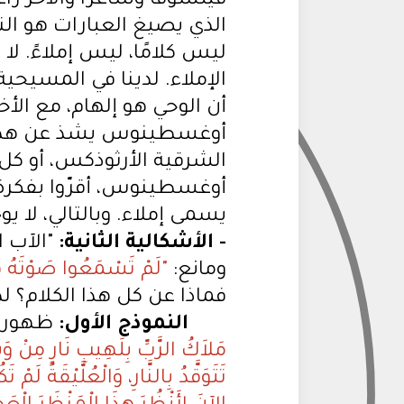
فيلسوفًا وشاعرًا والآخر را
الذي يصيغ العبارات هو النب
ليس كلامًا، ليس إملاءً. لا
الإملاء. لدينا في المسيحية
أن الوحي هو إلهام، مع الأخ
أوغسطينوس يشذ عن هذه ا
الشرقية الأرثوذكس، أو كل 
أوغسطينوس، أقرّوا بفكرة ا
يسمى إملاء. وبالتالي، لا يو
- الأشكالية الثانية:
"الآب 
ومانع:
"لَمْ تَسْمَعُوا صَوْتَهُ قَطُّ،
فماذا عن كل هذا الكلام؟ لد
النموذج الأول:
ظهور م
مَلاَكُ الرَّبِّ بِلَهِيبِ نَارٍ مِنْ وَسَ
تَتَوَقَّدُ بِالنَّارِ، وَالْعُلَّيْقَةُ ل