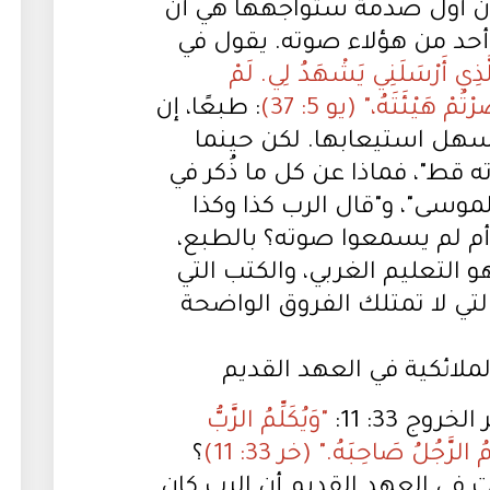
 إن أول صدمة ستواجهها هي أن
أحد من هؤلاء صوته. يقول في
َذِي أَرْسَلَنِي يَشْهَدُ لِي. لَمْ
مْ هَيْئَتَهُ،" (يو 5: 37)
: طبعًا، إن
يسهل استيعابها. لكن حينما
 قط"، فماذا عن كل ما ذُكر في
لموسى"، و"قال الرب كذا وكذا
م لم يسمعوا صوته؟ بالطبع،
 التعليم الغربي، والكتب التي
تي لا تمتلك الفروق الواضحة
ملائكية في العهد القديم
ج 33: 11:
"وَيُكَلِّمُ الرَّبُّ
لرَّجُلُ صَاحِبَهُ." (خر 33: 11)
؟
 في العهد القديم أن الرب كان