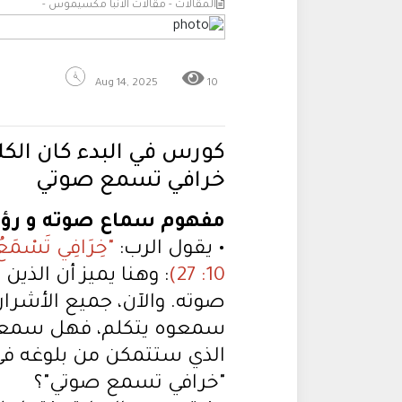
المقالات - مقالات الانبا مكسيموس -
Aug 14, 2025
10
كورس في البدء كان الكل
خرافي تسمع صوتي
مفهوم سماع صوته و رؤي
• يقول الرب:
"خِرَافِي تَسْمَعُ ص
10: 27)
: وهنا يميز أن الذي
صوته. والآن، جميع الأشرار 
سمعوه يتكلم، فهل سمعوا 
الذي ستتمكن من بلوغه في 
"خرافي تسمع صوتي"؟