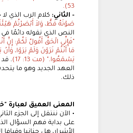
53).
- الثاني:
كلام الرب الذي لا 
صَوْتَهُ قَطُّ، وَلاَ أَبْصَرْتُمْ هَيْئَتَهُ،
النص الذي نقوله دائمًا في أوش
"فَإِنِّي الْحَقَّ أَقُولُ لَكُمْ: إِنَّ أَنْ
مَا أَنْتُمْ تَرَوْنَ وَلَمْ يَرَوْا، وَأ
يَسْمَعُوا." (مت 13: 17)
. قد
العهد الجديد وهو ما يتحد
ذلك.
المعنى العميق لعبارة "
• الآن ننتقل إلى الجزء ال
على بداية فهم السؤال الذ
الأشرار، هل حنانيا وقيافا