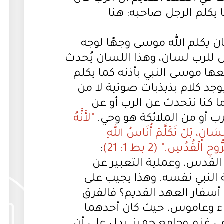
 يكلم الرجل صاحبه: هنا
 يكلم الله موسى وجهًا لوجه
 للرب لسان، وهذا اللسان يُحدث
ها موسى النبي بأذنه كما يكلم
يوجد كلام بذبذبات صوتية لا من
 ما كنا نتحدث عن الرب أو عن
لرب أو من الملائكة هو وحي.
"لأَنَّهُ
ِنْسَانٍ، بَلْ تَكَلَّمَ أُنَاسُ اللهِ
لْقُدُسِ." (2 بط 1: 21)
:
 القدس، وعملية التعبير عن
النبي نفسه. وهذا يجيب على
أسفار العهد القديم؟ فالفرق
اء وعاموس، حيث كان أحدهما