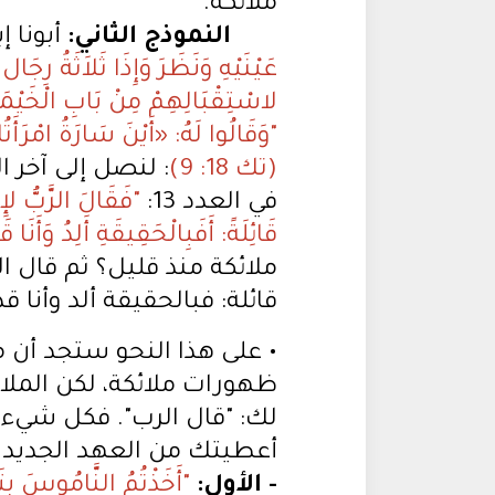
ملائكة.
النموذج الثاني:
أبونا إ
عَيْنَيْهِ وَنَظَرَ وَإِذَا ثَلاَثَةُ رِجَ
لاسْتِقْبَالِهِمْ مِنْ بَابِ الْخَيْمَة
"وَقَالُوا لَهُ: «أَيْنَ سَارَةُ امْرَ
(تك 18: 9)
: لنصل إلى آخر ا
في العدد 13:
"فَقَالَ الرَّبُّ ل
قَائِلَةً: أَفَبِالْحَقِيقَةِ أَلِدُ وَأَنَا 
ملائكة منذ قليل؟ ثم قال ا
قائلة: فبالحقيقة ألد وأنا قد شخت
• على هذا النحو ستجد أن 
ظهورات ملائكة، لكن الملائ
لك: "قال الرب". فكل شيء 
أعطيتك من العهد الجديد
- الأول: