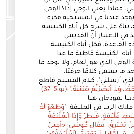
عي غنم وجامع جميز، يدل على أن
ي. فماذا يعني الوحي إذًا؟ الوحي
 يوجد عندنا في المسيحية فكرة
، بناءً على شرح كل آباء الكنيسة
ذ في الاعتبار أن القديس
لقاعدة: فكل آباء الكنيسة
آباء الكنيسة قاطبة ما عدا
لوحي الذي هو إلهام، ولا يوجد ما
جد ما يسمى كلامًا حرفيًا.
الذي أرسلني". كلام المسيح قاطع
 وَلاَ أَبْصَرْتُمْ هَيْئَتَهُ،" (يو 5: 37)
.
ينا نموذجان هنا:
لاك الرب في العليقة:
"وَظَهَرَ لَهُ
طِ عُلَّيْقَةٍ. فَنَظَرَ وَإِذَا الْعُلَّيْقَةُ
َمْ تَكُنْ تَحْتَرِقُ. فَقَالَ مُوسَى: «أَمِيلُ