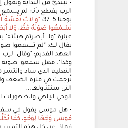
• نبتدئ من البداية ونقول
الرب يقطع بأنه لم يسمع 
يوحنا 5: 37:
"وَالآبُ نَفْسُهُ الّ
تَسْمَعُوا صَوْتَهُ قَطُّ، وَلاَ أَبْصَرْتُ
عبارة "ولا أبصرتم هيئته" 
يقال لك: "لم تسمعوا صوته
العهد القديم: "وقال الرب 
وكذا". فهل سمعوا صوته أ
التعليم الذي ساد وانتشر هو
تُرجمت في فترة الضعف وال
التي سنتناولها...
الوحي الإلهي والظهورات ال
• هل موسى يقول في سفر الخرو
مُوسَى وَجْهًا لِوَجْهٍ، كَمَا يُكَلِّمُ ا
فماذا عن كل هذه التعبيرات