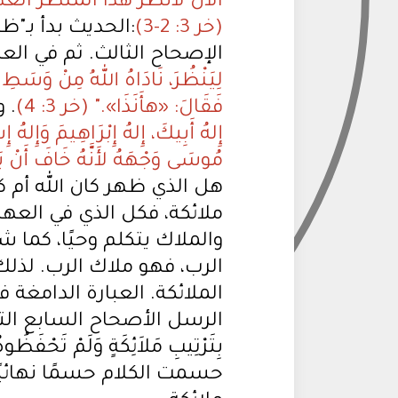
الآنَ لأَنْظُرَ هذَا الْمَنْظَرَ الْعَظِ
(خر 3: 2-3)
:الحديث بدأ بـ"
الإصحاح الثالث. ثم في العد
لِيَنْظُرَ، نَادَاهُ اللهُ مِنْ وَسَ
فَقَالَ: «هأَنَذَا»." (خر 3: 4)
. 
إِلهُ أَبِيكَ، إِلهُ إِبْرَاهِيمَ وَإِل
مُوسَى وَجْهَهُ لأَنَّهُ خَافَ أَنْ يَنْظ
هل الذي ظهر كان الله أم 
ملائكة، فكل الذي في العه
والملاك يتكلم وحيًا، كما 
الرب، فهو ملاك الرب. لذلك
الملائكة. العبارة الدامغة 
الرسل الأصحاح السابع التي تقول:
حسمت الكلام حسمًا نهائيً