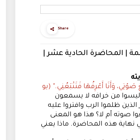
Share
مة | المحاضرة الحادية عشر |
ته
َوْتِي، وَأَنَا أَعْرِفُهَا فَتَتْبَعُنِي." (يو
ن ليسوا من خرافه لا يسمعون
الذين ظلموا الرب وافتروا عليه
صوته أم لا؟ هذا هو المعنى
نهاية هذه المحاضرة. ماذا يعني