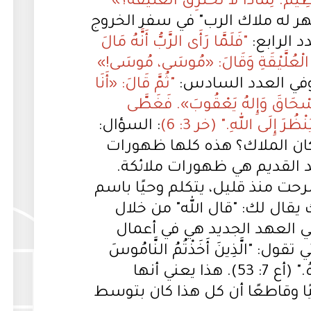
يمَ. لِمَاذَا لاَ تَحْتَرِقُ الْعُلَّيْقَةُ؟»"
ظهر له ملاك الرب" في سفر الخروج
د الرابع:
"فَلَمَّا رَأَى الرَّبُّ أَنَّهُ مَالَ
طِ الْعُلَّيْقَةِ وَقَالَ: «مُوسَى، مُوسَى!»
وفي العدد السادس:
"ثُمَّ قَالَ: «أَنَا
هُ إِسْحَاقَ وَإِلهُ يَعْقُوبَ». فَغَطَّى
ُرَ إِلَى اللهِ." (خر 3: 6)
: السؤال:
كان الملاك؟ هذه كلها ظهورات
د القديم هي ظهورات ملائكة.
شرحت منذ قليل، يتكلم وحيًا باسم
 يقال لك: "قال الله" من خلال
في العهد الجديد هي في أعمال
 "الَّذِينَ أَخَذْتُمُ النَّامُوسَ
بِتَرْتِيبِ مَلاَئِكَةٍ وَلَمْ تَحْفَظُوهُ." (أع 7: 53). هذا يعني أنها
ا وقاطعًا أن كل هذا كان بتوسط