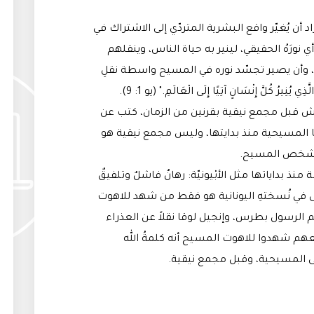
 أن يُغيّر واقع البشرية المتردّي إلى الاشتراك في
 أي نورَهُ الحقيقي، لينير به حياة الناس، وينقلهم
، وأن يصير تجسّد نوره في المسيح واسطة نقلِ
ُنِيرُ كُلَّ إِنْسَانٍ آتِيًا إِلَى الْعَالَمِ." (يو 1: 9).
ش قبل مجمع نيقية بقرنين من الزمان، كتب عن
ها المسيحية منذ بدايتها، وليس مجمع نيقية هو
في شخص المسيح.
منذ بداياتها مثل الأبْيونيّة: رهانٌ فاشلٌ وتلفيقٌ
تى في نُسختهِ اليونانية هو فقط من شهد للاهوت
الرسول بطرس، وإنجيل لوقا نقلاً عن العذراء
عهم شهدوا للاهوت المسيح أنه كلمةُ الله
ى المسيحية، وقبل مجمع نيقية.