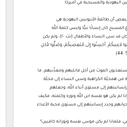
ين اليهودية والمسيحية في أميركا.
البعضِ أن طائفةَ الأبيونيين اليهوديةِ هي
 المسيح كان إنسانًا نبيًّا وليس كلمةَ الله
المتجسّد؛ فلو كان نبيًّا كموسى النبي، لكان قد سبى النساءَ والأطفال (تث ٢٠)، ولم يكن
ا لاَعِنِيكُمْ. أَحْسِنُوا إِلَى مُبْغِضِيكُمْ، وَصَلُّوا لأَجْلِ
هُ يستعذبون الموتَ من أجل قاتليهم ومعذّبيهم، ما
ّة من همجيّة الكراهية وسبي النساء إلى محبّة
ا بإنسانيتهم إلى مستوى أبناء الله، وجعلهم
إذا لم يكن هو نفسه ابن الله ونوره وكلمته، فكيف
 حياتهم وجدد إنسانيتهم إلى مستوى محبة الأعداء
النبي، فلماذا لم يكن موسى نفسه وتوراته كافيين؟