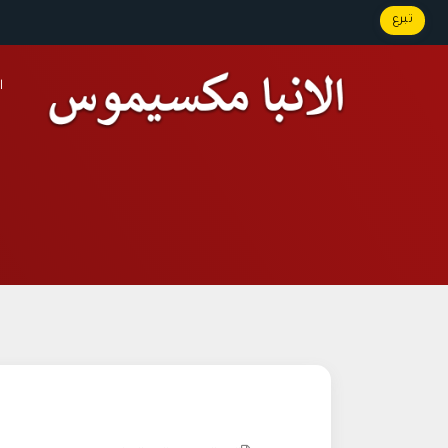
تبرع
ا