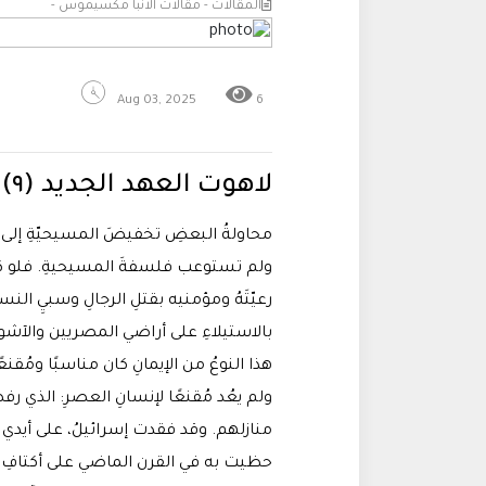
المقالات - مقالات الانبا مكسيموس -
Aug 03, 2025
6
لاهوت العهد الجديد (٩) | الْأَبْيُونِيَّةُ بدعةٌ يهوديّةٌ:
محاولةُ البعضِ تخفيضَ المسيحيّةِ إلى ح
ولم تستوعب فلسفةَ المسيحيةِ. فلو كانت 
رعيّتَهُ ومؤمنيه بقتلِ الرجالِ وسبيِ الن
بالاستيلاءِ على أراضي المصريين والآشور
هذا النوعُ من الإيمانِ كان مناسبًا ومُقنع
ولم يعُد مُقنعًا لإنسانِ العصرِ: الذي ر
منازلهم. وقد فقدت إسرائيلُ، على أيدي قا
حظيت به في القرن الماضي على أكتافِ 