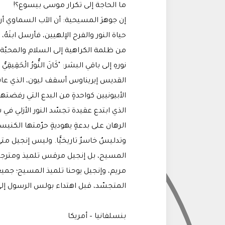
ما الحاجة إلى تكرار موسى بيسوع؟!
إن جوهرَ المسيحية: أن الآب السماوي أراد
حياة النور والفرح الإلهيين، فأرسل ابنَهُ،
من ظلمة الكراهية إلى السلام والمحبّة
نورهِ إلى باقي البشر: "كَانَ النُّورُ الْحَقِيقِيُّ الَّذِي ي
القديس إيريناوس أسقف ليون، الذي عا
الأبيونيين كواحدةٍ من البدع التي رفضت
الذي ابتدع عقيدة تجسّد النور الأزلي 
الرهان على بدعةٍ يهوديةٍ حرّمتها الكنيسة 
وتدليسٌ خاسرٌ تاريخيًّا. وليس إنجيل م
المسيح، بل إنجيل مرقس تلميذ ومترجم 
مريم، وإنجيل يوحنا تلميذ المسيح؛ جمي
المتجسّد، قبل اهتداء بولس الرسول إل
بنسلفانيا – أمريكا