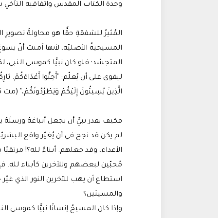
وحدة الكتاب المقدس واتفاقية التآخي ب
المُثيرُ للشفقةِ حقًّا هو محاولةُ تصويرِ 
المسيحيةُ الأصليّة، لأنها آمنت أنّ يسوعَ
ليقوى على أن يُعلّم: "أَحِبُّوا أَعْدَاءَكُمْ. بَارِكُو
الَّذِينَ يُسِيئُونَ إِلَيْكُمْ وَيَطْرُدُونَكُمْ،" (مت 5: 44).
فكيف يقدر نبيٌّ أن يجعل أتباعَهُ ورسلَ
لم يكن قد نجح في أن يُغيّر واقع البشري
الأعداء، وقد جعلهم. أبناءً لله؟! مرتقيً
مُحبّين لبعضهم وللآخرين كأبناء لله. ف
استطاع أن يهب للآخرين النور الذي غيّر
والمسيئين؟
وإذا كان المسيحُ إنسانًا نبيًّا كموسى 