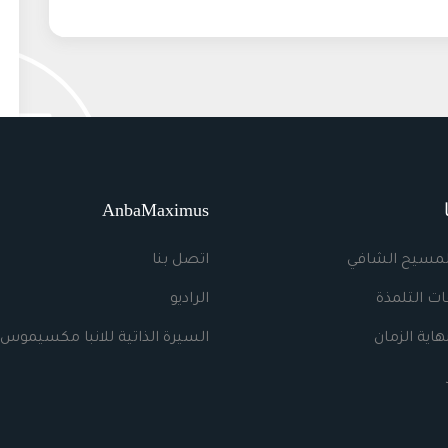
AnbaMaximus
لمسيح الشافي
اتصل بنا
ت التلمذة
الراديو
اية الزمان
السيرة الذاتية للانبا مكسيموس 