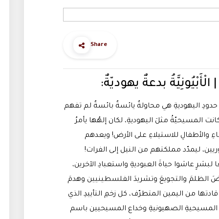
Share
دودِ اليهوديةِ هي محاولةٌ يائسةٌ بائسةٌ لم تفهم
المسيحيّةُ مثلَ اليهوديةِ، لكان إلهُها يأمرُ
ساءِ والأطفالِ للاستيلاءِ على الأرض! ويعدهم
يين، ليمدّد مملكتهم من النيل إلى الفرات!
ًا لبشرٍ عاشوا حياةَ العبوديةِ واستعبادِ الآخرين،
فضَ الظلمَ والتجويعَ وتشريدَ الفلسطينيين وهدمَ
دتها من اليمين المتطرّف، كل زخمِ التأييدِ الذي
المسيحيةِ الصهيونيةِ وخداع المسيحيين باسم