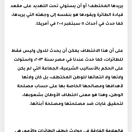
يريدها المختطف؛ أو أن يستولي تحت التهديد على مقعد
قيادة الطائرة ويقودها هو بنفسه إلى وجهته التي يريدها،
كما حدث في أحداث ١١ سبتمبر ٢٠٠١ في أمريكا.
على أن هذا الاختطاف يمكن أن يحدث للدول وليس فقط
للطائرات، كما حدث عندنا في مصر سنة ٢٠١٣، واستولت
على الحكم بالأساليب الشرعية، الجماعة التي لم يكن
ولائها ولا انتمائها للوطن المختطف، بل كان ولائها
لأهدافها ومصالحها الخاصة بها على حساب مصلحة
الوطن، وهذا هو معنى اختطاف الأوطان بشعوبها،
لتحقيق غايات ضد مصلحتها ومصلحة أبنائها.
فالعلامة الفارقة في حوادث خطف الطائرات والأمم، هي