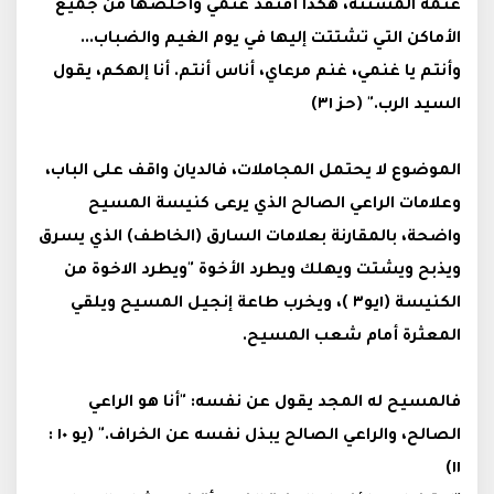
غنمه المشتتة، هكذا أفتقد غنمي وأخلصها من جميع
الأماكن التي تشتتت إليها في يوم الغيم والضباب
.
..
وأنتم يا غنمي، غنم مرعاي، أناس أنتم. أنا إلهكم، يقول
السيد الرب." (حز ٣١)
الموضوع لا يحتمل المجاملات، فالديان واقف على الباب،
وعلامات الراعي الصالح الذي يرعى كنيسة المسيح
واضحة، بالمقارنة بعلامات السارق (الخاطف) الذي يسرق
ويذبح ويشتت ويهلك ويطرد الأخوة "ويطرد الاخوة من
الكنيسة (١يو٣ )، ويخرب طاعة إنجيل المسيح ويلقي
المعثرة أمام شعب المسيح.
فالمسيح له المجد يقول عن نفسه: "أنا هو الراعي
الصالح، والراعي الصالح يبذل نفسه عن الخراف." (يو ١٠ :
١١)