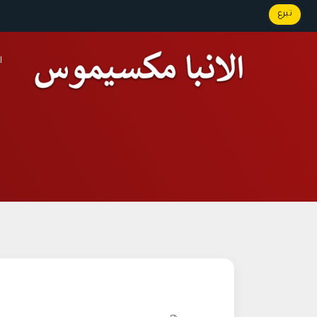
تبرع
ا