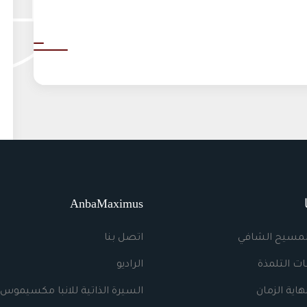
AnbaMaximus
لمسيح الشافي
اتصل بنا
ت التلمذة
الراديو
اية الزمان
السيرة الذاتية للانبا مكسيموس 