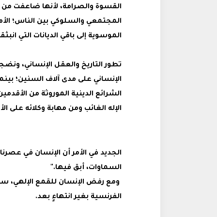
القسوة والصرامة، لأنها ضاعفت من حا
المجتمعي والسلوكي بين الناس؛ الأمر 
الموسوية إلى باقي الديانات التي انبثق
تطور التاريخ والعقل الإنساني، ونضج
الإنساني على مدى آلاف السنين؛ بينما 
الشرائع الدينية الموروثة من الأقدم
الإله الغائب ومن مهابة وكلائه على الأ
الجديد في الأمر أن الإنسان في عصرنا 
السماوات، أبق فيها."
ومع رفض الإنسان للقمع الإلهي، سقطت
الفرنسية بغير انتهاءٍ بعد.